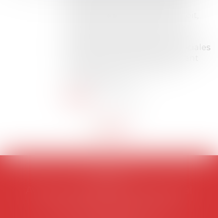
permis l’attribution du grade
universitaire de docteur en droit,
dont le sujet porte sur le droit
social (droit du travail, droit de
l’emploi, droit des relations sociales
et droit de la sécurité social) tant
interne qu’international ou
européen ou, le...
Lire la suite
AVOSIAL
Avocats d'entreprise en droit social
45 rue de Tocqueville, 75017 PARIS