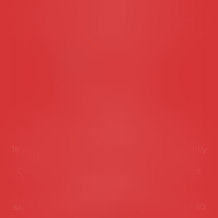
Tél :
06 77 80 82 66
Les permanences du secrétariat sont les
suivantes:
Lundi au vendredi de 9h à 12h
NOUS CONTACTER
Coordonnées utiles
Secrétariat
Rémy Pastel –
remy.pastel@avosial.fr
et
contact@avosial.fr
18 avenue Marie-Amelie - Esc E - 60500 Chantilly
Communication et relations presse - Agence
DROIT DEVANT
Violaine de Saint Vaulry -
saintvaulry@droitdevant.fr
- T :
+33 6 09 48 49 60