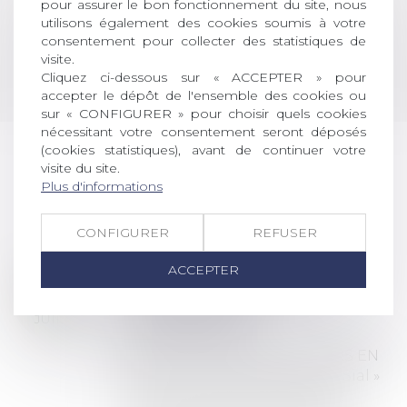
pour assurer le bon fonctionnement du site, nous
utilisons également des cookies soumis à votre
consentement pour collecter des statistiques de
visite.
PARTENARIATS
Cliquez ci-dessous sur « ACCEPTER » pour
accepter le dépôt de l'ensemble des cookies ou
sur « CONFIGURER » pour choisir quels cookies
nécessitant votre consentement seront déposés
(cookies statistiques), avant de continuer votre
visite du site.
LES DERNIÈRES
Plus d'informations
ACTUALITÉS
CONFIGURER
REFUSER
ACCEPTER
Prix de thèse 2026 :
28
ouverture des
JUIL.
inscriptions
AVIS AUX RECENTS DOCTEURS EN
DROIT Le prix de thèse « AvoSial »
récompense une thèse ayant