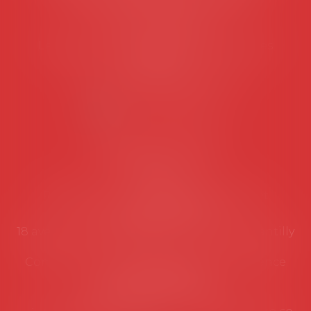
45 rue de Tocqueville, 75017 PARIS
Tél :
06 77 80 82 66
Les permanences du secrétariat sont les
suivantes:
Lundi au vendredi de 9h à 12h
NOUS CONTACTER
Coordonnées utiles
Secrétariat
Rémy Pastel –
remy.pastel@avosial.fr
et
contact@avosial.fr
18 avenue Marie-Amelie - Esc E - 60500 Chantilly
Communication et relations presse - Agence
DROIT DEVANT
Violaine de Saint Vaulry -