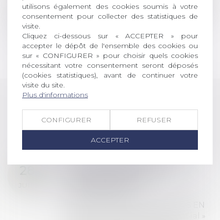
autour de valeurs communes et d’une volonté
utilisons également des cookies soumis à votre
partagée de faire progresser les relations sociales
consentement pour collecter des statistiques de
dans une ambiance bienveillante et conviviale.
visite.
Cliquez ci-dessous sur « ACCEPTER » pour
Si ce n’est pas encore fait, rejoignez-nous !
accepter le dépôt de l'ensemble des cookies ou
sur « CONFIGURER » pour choisir quels cookies
nécessitant votre consentement seront déposés
(cookies statistiques), avant de continuer votre
visite du site.
Plus d'informations
LES DERNIÈRES
CONFIGURER
REFUSER
ACTUALITÉS
ACCEPTER
Prix de thèse 2026 :
28
ouverture des
JUIL.
inscriptions
AVIS AUX RECENTS DOCTEURS EN
DROIT Le prix de thèse « AvoSial »