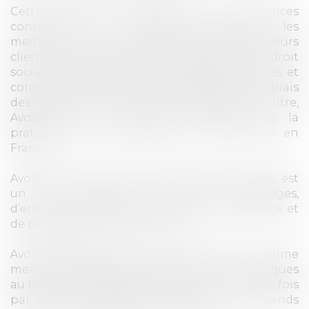
Cette diversité de pratiques et d’expériences
contribue à la richesse d’AvoSial dont les
membres vivent au quotidien, aux côtés de leurs
clients de tailles diverses, l’évolution du droit
social au travers de ses nombreuses réformes et
contribuent à forger la jurisprudence par le biais
des dossiers dont ils ont la charge. A ce titre,
AvoSial est un observatoire privilégié de la
pratique et des mutations du droit social en
France.
AvoSial, grâce au dynamisme de ses membres, est
un lieu unique de réflexion, d’échanges,
d’entraide, de débats, de retours d’expérience et
de partage des connaissances.
AvoSial organise ainsi, en principe à un rythme
mensuel, des Ateliers de formations thématiques
au bénéfice de ses adhérents et au moins une fois
par an une conférence ouverte sur des grands