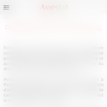
Ouvrir
le
Vous êtes ici :
Qui sommes-nous ?
Présentation d’Avosial
menu
PRÉSENTATION D’AVOSIAL
Fondée en 2004, AvoSial est une association
composée d’avocats qui consacrent leur activité
professionnelle à la représentation en justice et
au conseil des employeurs dans le domaine du
droit du travail et de la sécurité sociale.
AvoSial regroupe des avocats exerçant tant à
Paris qu’en province, au sein de cabinets
d’affaires dotés d’un pôle dédié au droit social, de
cabinets spécialisés dits « de niche » ou ayant fait
le choix de l’exercice individuel.