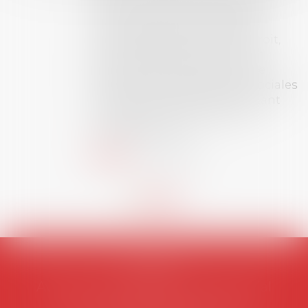
récompense une thèse ayant
permis l’attribution du grade
universitaire de docteur en droit,
dont le sujet porte sur le droit
social (droit du travail, droit de
l’emploi, droit des relations sociales
et droit de la sécurité social) tant
interne qu’international ou
européen ou, le...
Lire la suite
AVOSIAL
Avocats d'entreprise en droit social