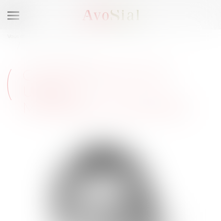
Ouvrir
le
Vous êtes ici :
Qui sommes-nous ?
Composition du Bureau
menu
Catherine MILLET-URSIN
CATHERINE MILLET-
URSIN
MEMBRE DU BUREAU