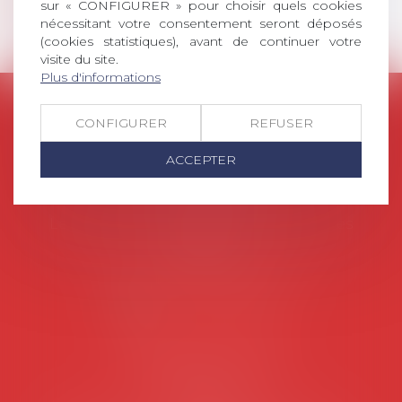
sur « CONFIGURER » pour choisir quels cookies
Contact
nécessitant votre consentement seront déposés
(cookies statistiques), avant de continuer votre
visite du site.
Plus d'informations
AVOSIAL
CONFIGURER
REFUSER
Avocats d'entreprise en droit social
ACCEPTER
45 rue de Tocqueville, 75017 PARIS
Tél :
06 77 80 82 66
Les permanences du secrétariat sont les
suivantes:
Lundi au vendredi de 9h à 12h
NOUS CONTACTER
Coordonnées utiles
Secrétariat