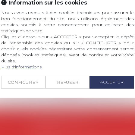
Information sur les cookies
LES DERNIÈRES ACTUS
Nous avons recours à des cookies techniques pour assurer le
bon fonctionnement du site, nous utilisons également des
cookies soumis à votre consentement pour collecter des
verture des inscriptions
statistiques de visite.
Cliquez ci-dessous sur « ACCEPTER » pour accepter le dépôt
ROIT Le prix de thèse « AvoSial » récompense une t
de l'ensemble des cookies ou sur « CONFIGURER » pour
 dont le sujet porte sur le droit social (droit du travail,
choisir quels cookies nécessitant votre consentement seront
déposés (cookies statistiques), avant de continuer votre visite
nt interne qu’international ou européen ou, le...
du site.
Plus d'informations
ACCEPTER
CONFIGURER
REFUSER
Coordonnées utiles
Secrétariat