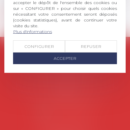
partenariats)
accepter le dépôt de l'ensemble des cookies ou
sur « CONFIGURER » pour choisir quels cookies
nécessitant votre consentement seront déposés
Contact
(cookies statistiques), avant de continuer votre
visite du site.
Plus d'informations
CONFIGURER
REFUSER
AVOSIAL
Avocats d'entreprise en droit social
ACCEPTER
45 rue de Tocqueville, 75017 PARIS
Tél :
06 77 80 82 66
Les permanences du secrétariat sont les
suivantes:
Lundi au vendredi de 9h à 12h
NOUS CONTACTER
Coordonnées utiles