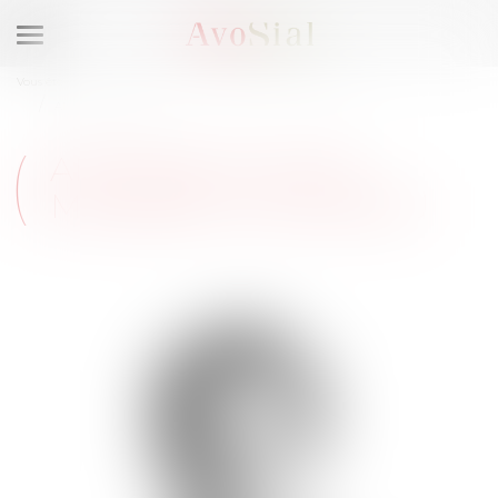
Ouvrir
le
Vous êtes ici :
Qui sommes-nous ?
Composition du Bureau
menu
ANTOINE JOUHET
ANTOINE JOUHET
MEMBRE DU BUREAU