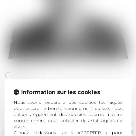
Cabinet
FIDAL
Information sur les cookies
Délégations
Nous avons recours à des cookies techniques
pour assurer le bon fonctionnement du site, nous
Relations avec les Régions/ validation adhésions
utilisons également des cookies soumis à votre
consentement pour collecter des statistiques de
Communication Interne et Externe / Animation
visite.
Numérique (animer site internet / LinkedIn / les
Cliquez ci-dessous sur « ACCEPTER » pour