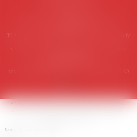
Secrétariat
Rémy Pastel –
remy.pastel@avosial.fr
et
contact@avosial.fr
18 avenue Marie-Amelie - Esc E - 60500 Chantilly
Communication et relations presse - Agence
DROIT DEVANT
Violaine de Saint Vaulry -
saintvaulry@droitdevant.fr
- T :
+33 6 09 48 49 60
Accueil
Qui sommes-nous ?
Activités / Évènements
Adhérer
Membres
Médias
Contact
Plan du site
Mentions légales
Espace membre
Articles
Septeo Digital & Services © 2019