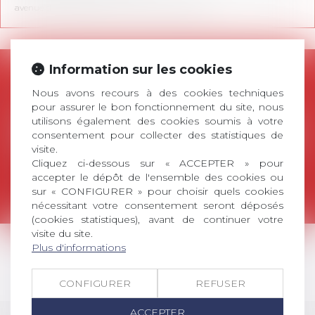
avenue d'Iéna, 75116 Paris - Tel : +33 1 56 62 30 00
Information sur les cookies
MOT DE PASSE PERDU
Nous avons recours à des cookies techniques
pour assurer le bon fonctionnement du site, nous
Identifiant
utilisons également des cookies soumis à votre
consentement pour collecter des statistiques de
visite.
Cliquez ci-dessous sur « ACCEPTER » pour
accepter le dépôt de l'ensemble des cookies ou
Réinitialiser mon mot de passe
sur « CONFIGURER » pour choisir quels cookies
nécessitant votre consentement seront déposés
(cookies statistiques), avant de continuer votre
visite du site.
Plus d'informations
CONFIGURER
REFUSER
ACCEPTER