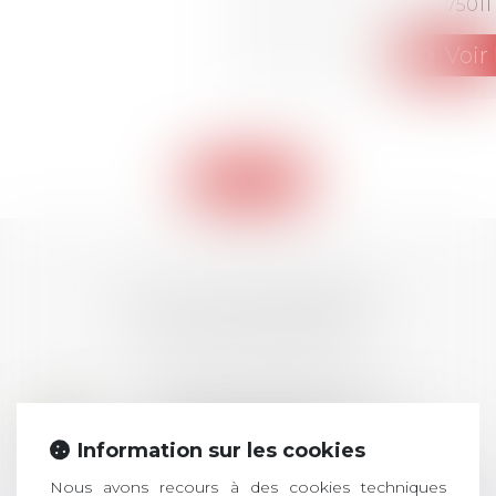
75011
Voir 
Retour
LES DERNIÈRES
ACTUALITÉS
Prix de thèse 2026 :
28
ouverture des
Information sur les cookies
JUIL.
inscriptions
Nous avons recours à des cookies techniques