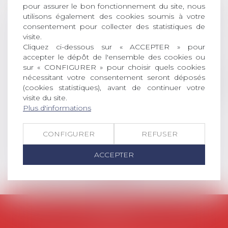
AVIS AUX RECENTS DOCTEURS EN
pour assurer le bon fonctionnement du site, nous
DROIT Le prix de thèse « AvoSial »
utilisons également des cookies soumis à votre
récompense une thèse ayant
consentement pour collecter des statistiques de
visite.
permis l’attribution du grade
Cliquez ci-dessous sur « ACCEPTER » pour
universitaire de docteur en droit,
accepter le dépôt de l'ensemble des cookies ou
dont le sujet porte sur le droit
sur « CONFIGURER » pour choisir quels cookies
social (droit du travail, droit de
nécessitant votre consentement seront déposés
l’emploi, droit des relations sociales
(cookies statistiques), avant de continuer votre
et droit de la sécurité social) tant
visite du site.
interne qu’international ou
Plus d'informations
européen ou, le...
CONFIGURER
REFUSER
Lire la suite
ACCEPTER
AVOSIAL