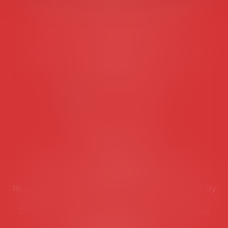
Avocats d'entreprise en droit social
45 rue de Tocqueville, 75017 PARIS
Tél :
06 77 80 82 66
Les permanences du secrétariat sont les
suivantes:
Lundi au vendredi de 9h à 12h
NOUS CONTACTER
Coordonnées utiles
Secrétariat
Rémy Pastel –
remy.pastel@avosial.fr
et
contact@avosial.fr
18 avenue Marie-Amelie - Esc E - 60500 Chantilly
Communication et relations presse - Agence
DROIT DEVANT