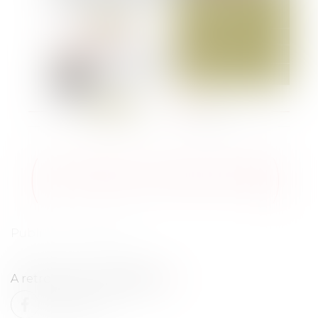
AVONEWS JANVIER 2026
Publié le :
14/01/2026
A retrouver en intégralité
ici