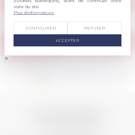
(cookies statistiques), avant de continuer votre
Publications
/
Divers
visite du site.
Plus d'informations
Colloque la Santé : au travail ! - Lyon 23
septembre 2025
Lire la suite
CONFIGURER
REFUSER
ACCEPTER
Parution de l'Avonews
AvoNews Juillet 2025
Lire la suite
<<
<
1
2
3
4
5
6
7
...
>
>>
LES DERNIÈRES
ACTUALITÉS