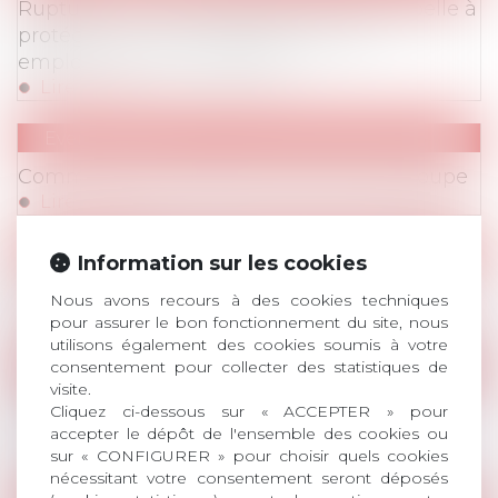
Ruptures conventionnelles : AvoSial appelle à
protéger un outil indispensable aux
employeurs et aux salariés
Lire la suite
Evenements
Evenements
/
Commissions
Commission procédures et action de groupe
Lire la suite
Parution de l'Avonews
Information sur les cookies
AvoNews Janvier 2026
Nous avons recours à des cookies techniques
Lire la suite
pour assurer le bon fonctionnement du site, nous
utilisons également des cookies soumis à votre
consentement pour collecter des statistiques de
Evenements
/
Colloques
visite.
Publications
/
Divers
Colloque : Seniors modes d'emplois - 23
Cliquez ci-dessous sur « ACCEPTER » pour
janvier 2026 - Paris
accepter le dépôt de l'ensemble des cookies ou
sur « CONFIGURER » pour choisir quels cookies
Lire la suite
nécessitant votre consentement seront déposés