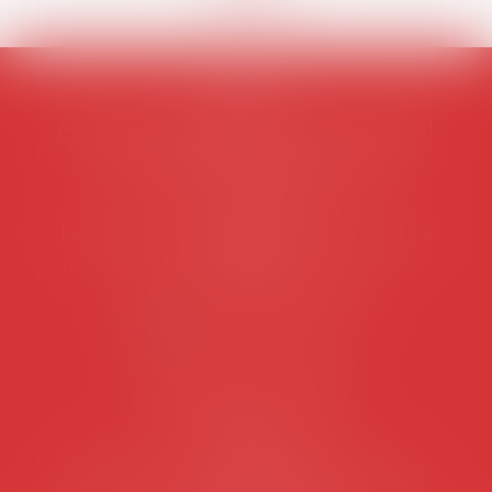
AVOSIAL
Avocats d'entreprise en droit social
45 rue de Tocqueville, 75017 PARIS
Tél :
06 77 80 82 66
Les permanences du secrétariat sont les
suivantes:
Lundi au vendredi de 9h à 12h
NOUS CONTACTER
Coordonnées utiles
Secrétariat
Rémy Pastel –
remy.pastel@avosial.fr
et