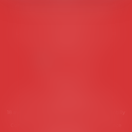
Avocats d'entreprise en droit social
45 rue de Tocqueville, 75017 PARIS
Tél :
06 77 80 82 66
Les permanences du secrétariat sont les
suivantes:
Lundi au vendredi de 9h à 12h
NOUS CONTACTER
Coordonnées utiles
Secrétariat
Rémy Pastel –
remy.pastel@avosial.fr
et
contact@avosial.fr
18 avenue Marie-Amelie - Esc E - 60500 Chantilly
Communication et relations presse - Agence
DROIT DEVANT