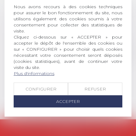
AVIS AUX RECENTS DOCTEURS EN
Nous avons recours à des cookies techniques
DROIT Le prix de thèse « AvoSial »
pour assurer le bon fonctionnement du site, nous
récompense une thèse ayant
utilisons également des cookies soumis à votre
consentement pour collecter des statistiques de
permis l’attribution du grade
visite.
universitaire de docteur en droit,
Cliquez ci-dessous sur « ACCEPTER » pour
dont le sujet porte sur le droit
accepter le dépôt de l'ensemble des cookies ou
social (droit du travail, droit de
sur « CONFIGURER » pour choisir quels cookies
l’emploi, droit des relations sociales
nécessitant votre consentement seront déposés
et droit de la sécurité social) tant
(cookies statistiques), avant de continuer votre
interne qu’international ou
visite du site.
européen ou, le...
Plus d'informations
Lire la suite
CONFIGURER
REFUSER
ACCEPTER
AVOSIAL