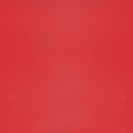
Tél :
06 77 80 82 66
Les permanences du secrétariat sont les
suivantes:
Lundi au vendredi de 9h à 12h
NOUS CONTACTER
Coordonnées utiles
Secrétariat
Rémy Pastel –
remy.pastel@avosial.fr
et
contact@avosial.fr
18 avenue Marie-Amelie - Esc E - 60500 Chantilly
Communication et relations presse - Agence
DROIT DEVANT
Violaine de Saint Vaulry -
saintvaulry@droitdevant.fr
- T :
+33 6 09 48 49 60