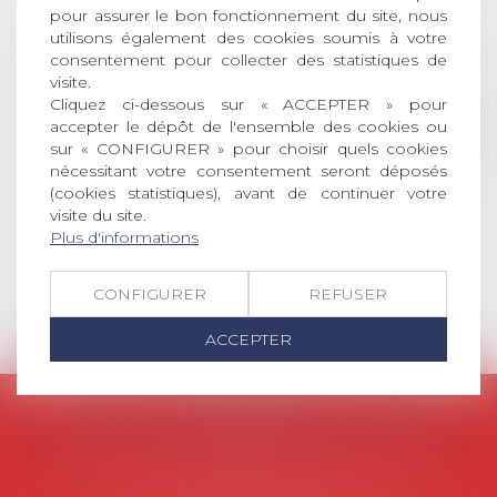
récompense une thèse ayant
pour assurer le bon fonctionnement du site, nous
permis l’attribution du grade
utilisons également des cookies soumis à votre
universitaire de docteur en droit,
consentement pour collecter des statistiques de
dont le sujet porte sur le droit
visite.
social (droit du travail, droit de
Cliquez ci-dessous sur « ACCEPTER » pour
accepter le dépôt de l'ensemble des cookies ou
l’emploi, droit des relations sociales
sur « CONFIGURER » pour choisir quels cookies
et droit de la sécurité social) tant
nécessitant votre consentement seront déposés
interne qu’international ou
(cookies statistiques), avant de continuer votre
européen ou, le...
visite du site.
Plus d'informations
Lire la suite
CONFIGURER
REFUSER
ACCEPTER
AVOSIAL
Avocats d'entreprise en droit social
45 rue de Tocqueville, 75017 PARIS