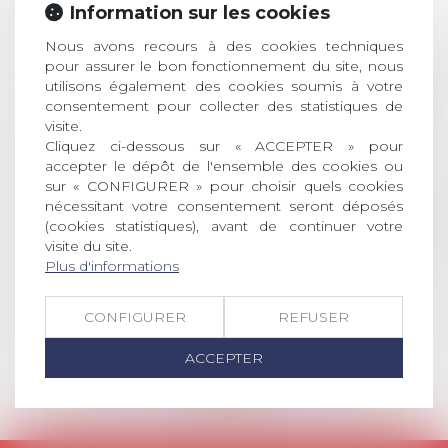
ouverture des
Information sur les cookies
JUIL.
inscriptions
Nous avons recours à des cookies techniques
AVIS AUX RECENTS DOCTEURS EN
pour assurer le bon fonctionnement du site, nous
utilisons également des cookies soumis à votre
DROIT Le prix de thèse « AvoSial »
consentement pour collecter des statistiques de
récompense une thèse ayant
visite.
permis l’attribution du grade
Cliquez ci-dessous sur « ACCEPTER » pour
universitaire de docteur en droit,
accepter le dépôt de l'ensemble des cookies ou
dont le sujet porte sur le droit
sur « CONFIGURER » pour choisir quels cookies
social (droit du travail, droit de
nécessitant votre consentement seront déposés
l’emploi, droit des relations sociales
(cookies statistiques), avant de continuer votre
et droit de la sécurité social) tant
visite du site.
interne qu’international ou
Plus d'informations
européen ou, le...
CONFIGURER
REFUSER
Lire la suite
ACCEPTER