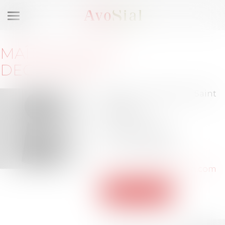
Ouvrir
le
menu
MAÎTRE
SOPHIE
DECHAUMET
68 rue du Faubourg Saint
Honoré
75008 PARIS
Barreau de PARIS
Tél :
01-53-64-82-75
sdechaumet@winston.com
Voir le site