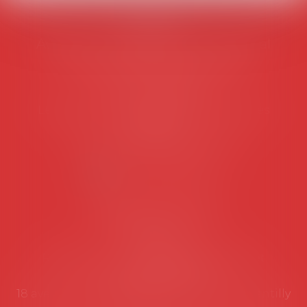
AVOSIAL
Avocats d'entreprise en droit social
45 rue de Tocqueville, 75017 PARIS
Tél :
06 77 80 82 66
Les permanences du secrétariat sont les
suivantes:
Lundi au vendredi de 9h à 12h
NOUS CONTACTER
Coordonnées utiles
Secrétariat
Rémy Pastel –
remy.pastel@avosial.fr
et
contact@avosial.fr
18 avenue Marie-Amelie - Esc E - 60500 Chantilly