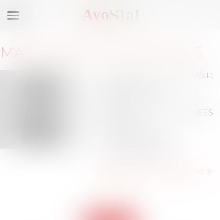
Ouvrir
le
menu
MAÎTRE
SOPHIE
BEAUVOIS
Le "171" rue James Watt
Technosud 1
66100 PERPIGNAN
Barreau de PYRENEES
ORIENTALES
Tél :
04-68-51-52-30
Tél :
06-09-41-41-94
beauvois.sophie@beauvois-
avocat.fr