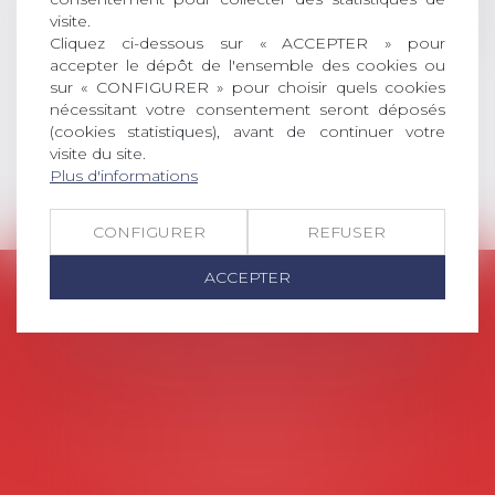
l’emploi, droit des relations sociales
visite.
et droit de la sécurité social) tant
Cliquez ci-dessous sur « ACCEPTER » pour
interne qu’international ou
accepter le dépôt de l'ensemble des cookies ou
européen ou, le...
sur « CONFIGURER » pour choisir quels cookies
nécessitant votre consentement seront déposés
Lire la suite
(cookies statistiques), avant de continuer votre
visite du site.
Plus d'informations
CONFIGURER
REFUSER
ACCEPTER
AVOSIAL
Avocats d'entreprise en droit social
45 rue de Tocqueville, 75017 PARIS
Tél :
06 77 80 82 66
Les permanences du secrétariat sont les
suivantes:
Lundi au vendredi de 9h à 12h