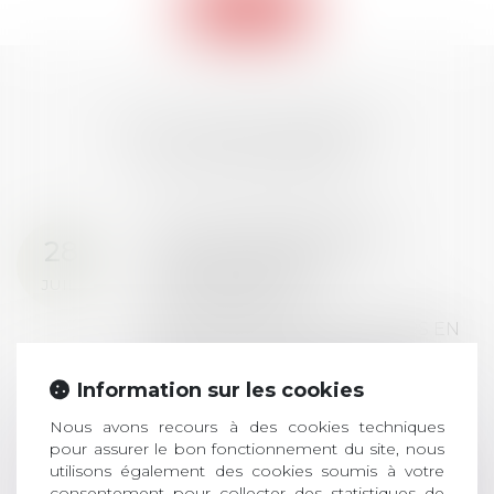
Retour
LES DERNIÈRES
ACTUALITÉS
Prix de thèse 2026 :
28
ouverture des
JUIL.
inscriptions
AVIS AUX RECENTS DOCTEURS EN
DROIT Le prix de thèse « AvoSial »
récompense une thèse ayant
Information sur les cookies
permis l’attribution du grade
universitaire de docteur en droit,
Nous avons recours à des cookies techniques
pour assurer le bon fonctionnement du site, nous
dont le sujet porte sur le droit
utilisons également des cookies soumis à votre
social (droit du travail, droit de
consentement pour collecter des statistiques de