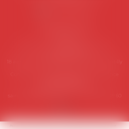
NOUS CONTACTER
Coordonnées utiles
Secrétariat
Rémy Pastel –
remy.pastel@avosial.fr
et
contact@avosial.fr
18 avenue Marie-Amelie - Esc E - 60500 Chantilly
Communication et relations presse - Agence
DROIT DEVANT
Violaine de Saint Vaulry -
saintvaulry@droitdevant.fr
- T :
+33 6 09 48 49 60
Accueil
Qui sommes-nous ?
Activités / Évènements
Adhérer