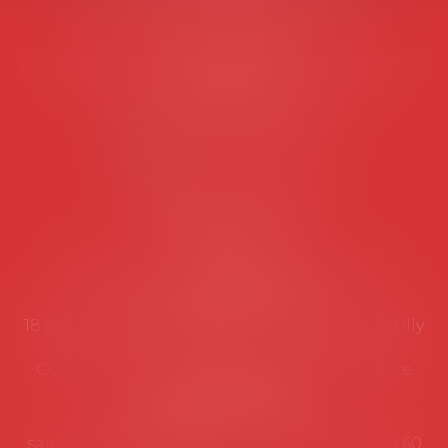
Tél :
06 77 80 82 66
Les permanences du secrétariat sont les
suivantes:
Lundi au vendredi de 9h à 12h
NOUS CONTACTER
Coordonnées utiles
Secrétariat
Rémy Pastel –
remy.pastel@avosial.fr
et
contact@avosial.fr
18 avenue Marie-Amelie - Esc E - 60500 Chantilly
Communication et relations presse - Agence
DROIT DEVANT
Violaine de Saint Vaulry -
saintvaulry@droitdevant.fr
- T :
+33 6 09 48 49 60