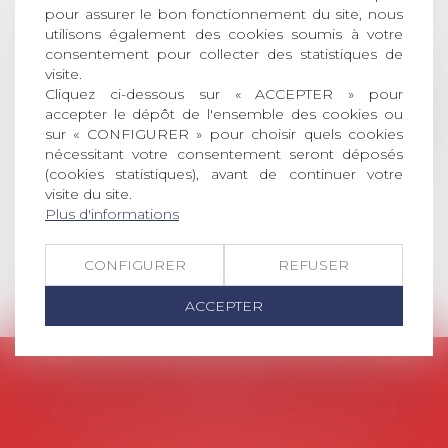
récompense une thèse ayant
pour assurer le bon fonctionnement du site, nous
permis l’attribution du grade
utilisons également des cookies soumis à votre
universitaire de docteur en droit,
consentement pour collecter des statistiques de
dont le sujet porte sur le droit
visite.
social (droit du travail, droit de
Cliquez ci-dessous sur « ACCEPTER » pour
accepter le dépôt de l'ensemble des cookies ou
l’emploi, droit des relations sociales
sur « CONFIGURER » pour choisir quels cookies
et droit de la sécurité social) tant
nécessitant votre consentement seront déposés
interne qu’international ou
(cookies statistiques), avant de continuer votre
européen ou, le...
visite du site.
Plus d'informations
Lire la suite
CONFIGURER
REFUSER
ACCEPTER
AVOSIAL
Avocats d'entreprise en droit social
45 rue de Tocqueville, 75017 PARIS