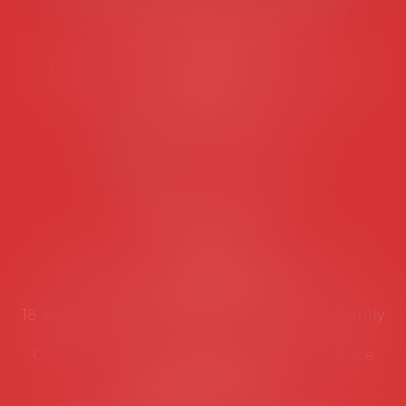
45 rue de Tocqueville, 75017 PARIS
Tél :
06 77 80 82 66
Les permanences du secrétariat sont les
suivantes:
Lundi au vendredi de 9h à 12h
NOUS CONTACTER
Coordonnées utiles
Secrétariat
Rémy Pastel –
remy.pastel@avosial.fr
et
contact@avosial.fr
18 avenue Marie-Amelie - Esc E - 60500 Chantilly
Communication et relations presse - Agence
DROIT DEVANT
Violaine de Saint Vaulry -