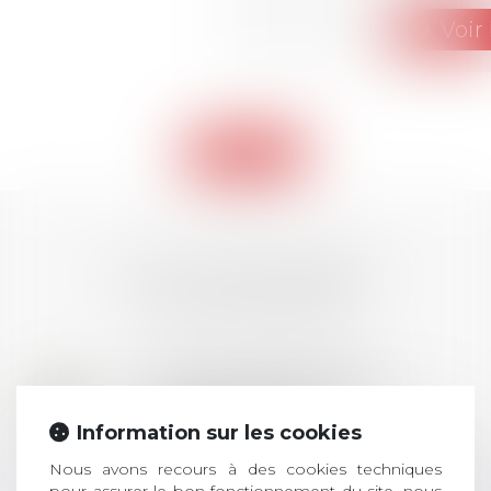
Voir 
Retour
LES DERNIÈRES
ACTUALITÉS
Prix de thèse 2026 :
28
ouverture des
JUIL.
inscriptions
Information sur les cookies
Nous avons recours à des cookies techniques
AVIS AUX RECENTS DOCTEURS EN