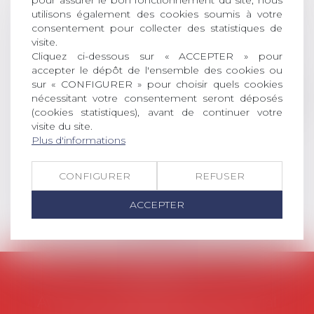
pour assurer le bon fonctionnement du site, nous
DROIT Le prix de thèse « AvoSial »
utilisons également des cookies soumis à votre
récompense une thèse ayant
consentement pour collecter des statistiques de
permis l’attribution du grade
visite.
universitaire de docteur en droit,
Cliquez ci-dessous sur « ACCEPTER » pour
dont le sujet porte sur le droit
accepter le dépôt de l'ensemble des cookies ou
social (droit du travail, droit de
sur « CONFIGURER » pour choisir quels cookies
l’emploi, droit des relations sociales
nécessitant votre consentement seront déposés
et droit de la sécurité social) tant
(cookies statistiques), avant de continuer votre
visite du site.
interne qu’international ou
Plus d'informations
européen ou, le...
Lire la suite
CONFIGURER
REFUSER
ACCEPTER
AVOSIAL
Avocats d'entreprise en droit social