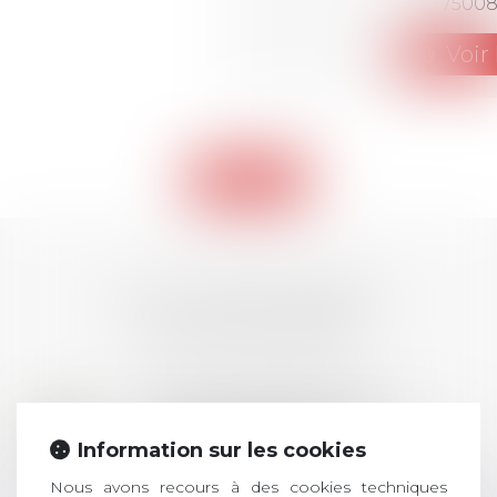
75008
Voir 
Retour
LES DERNIÈRES
ACTUALITÉS
Prix de thèse 2026 :
28
ouverture des
Information sur les cookies
JUIL.
inscriptions
Nous avons recours à des cookies techniques