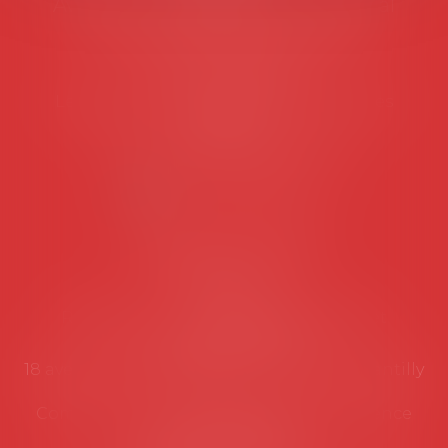
Avocats d'entreprise en droit social
45 rue de Tocqueville, 75017 PARIS
Tél :
06 77 80 82 66
Les permanences du secrétariat sont les
suivantes:
Lundi au vendredi de 9h à 12h
NOUS CONTACTER
Coordonnées utiles
Secrétariat
Rémy Pastel –
remy.pastel@avosial.fr
et
contact@avosial.fr
18 avenue Marie-Amelie - Esc E - 60500 Chantilly
Communication et relations presse - Agence
DROIT DEVANT