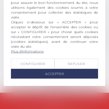
AVIS AUX RECENTS DOCTEURS EN
pour assurer le bon fonctionnement du site, nous
DROIT Le prix de thèse « AvoSial »
utilisons également des cookies soumis à votre
récompense une thèse ayant
consentement pour collecter des statistiques de
visite.
permis l’attribution du grade
Cliquez ci-dessous sur « ACCEPTER » pour
universitaire de docteur en droit,
accepter le dépôt de l'ensemble des cookies ou
dont le sujet porte sur le droit
sur « CONFIGURER » pour choisir quels cookies
social (droit du travail, droit de
nécessitant votre consentement seront déposés
l’emploi, droit des relations sociales
(cookies statistiques), avant de continuer votre
et droit de la sécurité social) tant
visite du site.
interne qu’international ou
Plus d'informations
européen ou, le...
CONFIGURER
Lire la suite
REFUSER
ACCEPTER
AVOSIAL