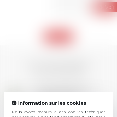
Voir 
Retour
LES DERNIÈRES
ACTUALITÉS
Prix de thèse 2026 :
28
ouverture des
JUIL.
inscriptions
Information sur les cookies
Nous avons recours à des cookies techniques
AVIS AUX RECENTS DOCTEURS EN