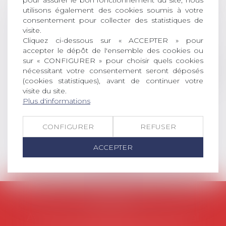
pour assurer le bon fonctionnement du site, nous
DROIT Le prix de thèse « AvoSial »
utilisons également des cookies soumis à votre
récompense une thèse ayant
consentement pour collecter des statistiques de
permis l’attribution du grade
visite.
universitaire de docteur en droit,
Cliquez ci-dessous sur « ACCEPTER » pour
dont le sujet porte sur le droit
accepter le dépôt de l'ensemble des cookies ou
social (droit du travail, droit de
sur « CONFIGURER » pour choisir quels cookies
l’emploi, droit des relations sociales
nécessitant votre consentement seront déposés
et droit de la sécurité social) tant
(cookies statistiques), avant de continuer votre
visite du site.
interne qu’international ou
Plus d'informations
européen ou, le...
Lire la suite
CONFIGURER
REFUSER
ACCEPTER
AVOSIAL
Avocats d'entreprise en droit social