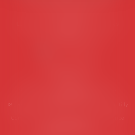
45 rue de Tocqueville, 75017 PARIS
Tél :
06 77 80 82 66
Les permanences du secrétariat sont les
suivantes:
Lundi au vendredi de 9h à 12h
NOUS CONTACTER
Coordonnées utiles
Secrétariat
Rémy Pastel –
remy.pastel@avosial.fr
et
contact@avosial.fr
18 avenue Marie-Amelie - Esc E - 60500 Chantilly
Communication et relations presse - Agence
DROIT DEVANT
Violaine de Saint Vaulry -