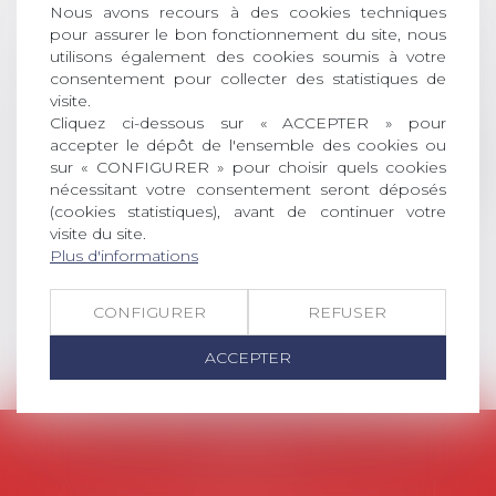
Nous avons recours à des cookies techniques
DROIT Le prix de thèse « AvoSial »
pour assurer le bon fonctionnement du site, nous
récompense une thèse ayant
utilisons également des cookies soumis à votre
permis l’attribution du grade
consentement pour collecter des statistiques de
universitaire de docteur en droit,
visite.
dont le sujet porte sur le droit
Cliquez ci-dessous sur « ACCEPTER » pour
social (droit du travail, droit de
accepter le dépôt de l'ensemble des cookies ou
l’emploi, droit des relations sociales
sur « CONFIGURER » pour choisir quels cookies
et droit de la sécurité social) tant
nécessitant votre consentement seront déposés
(cookies statistiques), avant de continuer votre
interne qu’international ou
visite du site.
européen ou, le...
Plus d'informations
Lire la suite
CONFIGURER
REFUSER
ACCEPTER
AVOSIAL
Avocats d'entreprise en droit social