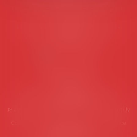
45 rue de Tocqueville, 75017 PARIS
Tél :
06 77 80 82 66
Les permanences du secrétariat sont les
suivantes:
Lundi au vendredi de 9h à 12h
NOUS CONTACTER
Coordonnées utiles
Secrétariat
Rémy Pastel –
remy.pastel@avosial.fr
et
contact@avosial.fr
18 avenue Marie-Amelie - Esc E - 60500 Chantilly
Communication et relations presse - Agence
DROIT DEVANT
Violaine de Saint Vaulry -