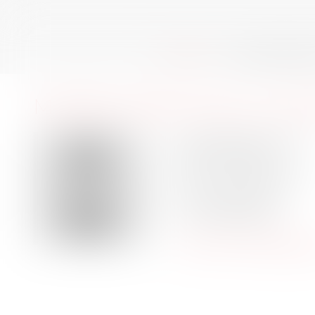
ACCUEIL
QUI SOMMES-N
MAÎTRE
MARYLINE
LE DI
53 cours Xavier Arnozan
33000 BORDEAUX
Barreau de BORDEAUX
Tél :
05-56-90-83-10
Tél :
06-09-93-36-10
marylineledimeet@gma