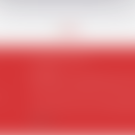
Coordonnées utiles
Secrétariat
Rémy Pastel –
remy.pastel@avosial.fr
et
c
18 avenue Marie-Amelie - Esc E - 60500 Ch
es
Communication et relations presse - A
Violaine de Saint Vaulry -
saintvaulry@dro