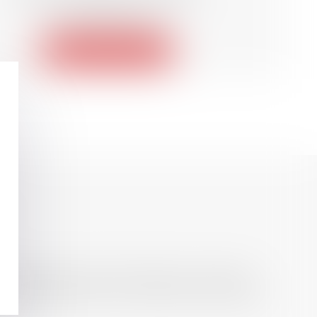
33000 BORDEAUX
Voir le détail
hèse ayant permis l’attribution du grade
, droit de l’emploi, droit des relations sociales