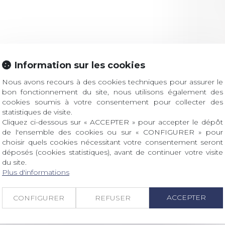
Information sur les cookies
Nous avons recours à des cookies techniques pour assurer le
Retour
bon fonctionnement du site, nous utilisons également des
cookies soumis à votre consentement pour collecter des
statistiques de visite.
Cliquez ci-dessous sur « ACCEPTER » pour accepter le dépôt
de l'ensemble des cookies ou sur « CONFIGURER » pour
choisir quels cookies nécessitant votre consentement seront
LES DERNIÈRES ACTUALITÉS
déposés (cookies statistiques), avant de continuer votre visite
du site.
Plus d'informations
verture des inscriptions
ROIT Le prix de thèse « AvoSial » récompense une t
ACCEPTER
CONFIGURER
REFUSER
 dont le sujet porte sur le droit social (droit du travail
ant interne qu’international ou européen ou, le...