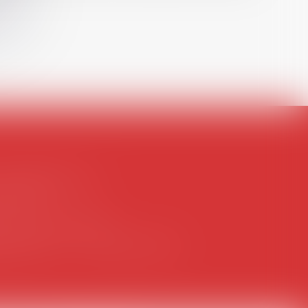
ontact@avosial.fr
antilly
gence DROIT DEVANT
itdevant.fr
- T :
+33 6 09 48 49 60