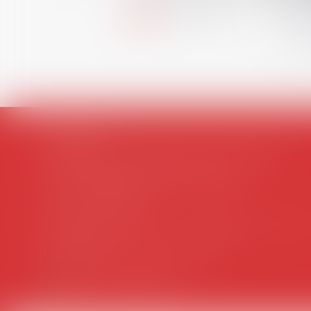
Lire la suite
AVOSIAL
Avocats d'entreprise en droit social
45 rue de Tocqueville, 75017 PARIS
Tél :
06 77 80 82 66
Les permanences du secrétariat sont l
suivantes:
Lundi au vendredi de 9h à 12h
NOUS CONTACTER