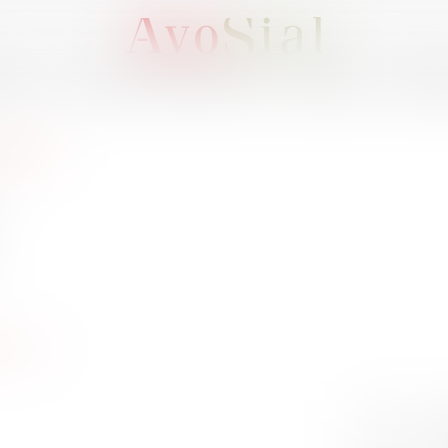
OUS ?
ACTIVITÉS / ÉVÈNEMENTS
ADHÉRER
MEMB
MEET
il.com