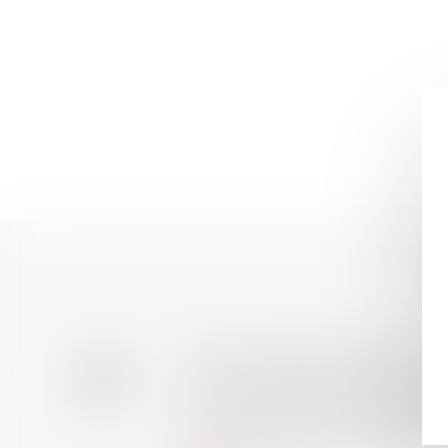
Prix de thèse 2026 : ou
28
AVIS AUX RECENTS DOCTEURS EN D
JUIL.
universitaire de docteur en droit,
et droit de la sécurité social) t