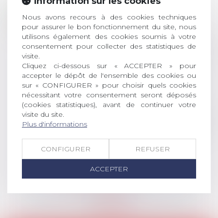
Information sur les cookies
Prix de thèse 2026 :
28
ouverture des
Nous avons recours à des cookies techniques
JUIL.
inscriptions
pour assurer le bon fonctionnement du site, nous
utilisons également des cookies soumis à votre
AVIS AUX RECENTS DOCTEURS EN
consentement pour collecter des statistiques de
visite.
DROIT Le prix de thèse « AvoSial »
Cliquez ci-dessous sur « ACCEPTER » pour
récompense une thèse ayant
accepter le dépôt de l'ensemble des cookies ou
permis l’attribution du grade
sur « CONFIGURER » pour choisir quels cookies
universitaire de docteur en droit,
nécessitant votre consentement seront déposés
dont le sujet porte sur le droit
(cookies statistiques), avant de continuer votre
social (droit du travail, droit de
visite du site.
l’emploi, droit des relations sociales
Plus d'informations
et droit de la sécurité social) tant
interne qu’international ou
CONFIGURER
REFUSER
européen ou, le...
ACCEPTER
Lire la suite