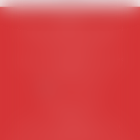
AVOSIAL
Avocats d'entreprise en droit social
45 rue de Tocqueville, 75017 PARIS
Tél :
06 77 80 82 66
Les permanences du secrétariat sont les
suivantes:
Lundi au vendredi de 9h à 12h
NOUS CONTACTER
Coordonnées utiles
Secrétariat
Rémy Pastel –
remy.pastel@avosial.fr
et
contact@avosial.fr