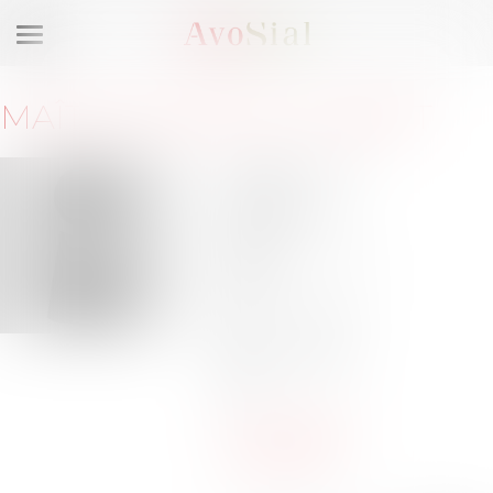
Ouvrir
le
menu
MAÎTRE
MARINE
CHABOT
49 avenue de
l'Opéra
75002 PARIS
Barreau de
PARIS
Tél :
01-42-25-
78-77
Tél :
06-99-94-
15-74
marinechabot-
avocat@sfr.fr