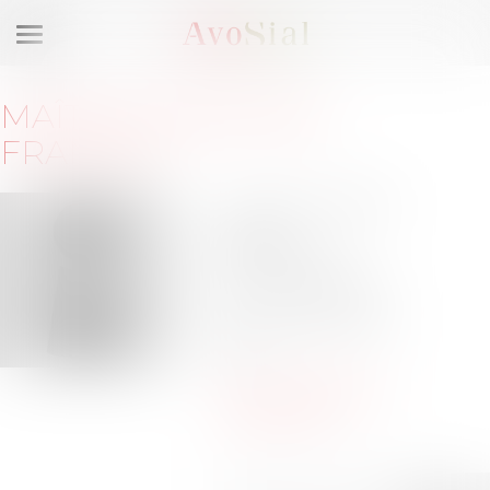
Ouvrir
le
menu
MAÎTRE
MARIANNE
FRANJOU
4 rue du Colonel
Driant
75001 PARIS
Barreau de PARIS
Tél :
+ 33 (0)1 70 39
39 39
mfranjou@lugans-
avocats.com