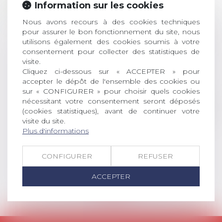
ouverture des
Information sur les cookies
JUIL.
inscriptions
Nous avons recours à des cookies techniques
AVIS AUX RECENTS DOCTEURS EN
pour assurer le bon fonctionnement du site, nous
DROIT Le prix de thèse « AvoSial »
utilisons également des cookies soumis à votre
consentement pour collecter des statistiques de
récompense une thèse ayant
visite.
permis l’attribution du grade
Cliquez ci-dessous sur « ACCEPTER » pour
universitaire de docteur en droit,
accepter le dépôt de l'ensemble des cookies ou
dont le sujet porte sur le droit
sur « CONFIGURER » pour choisir quels cookies
social (droit du travail, droit de
nécessitant votre consentement seront déposés
l’emploi, droit des relations sociales
(cookies statistiques), avant de continuer votre
et droit de la sécurité social) tant
visite du site.
interne qu’international ou
Plus d'informations
européen ou, le...
CONFIGURER
REFUSER
Lire la suite
ACCEPTER