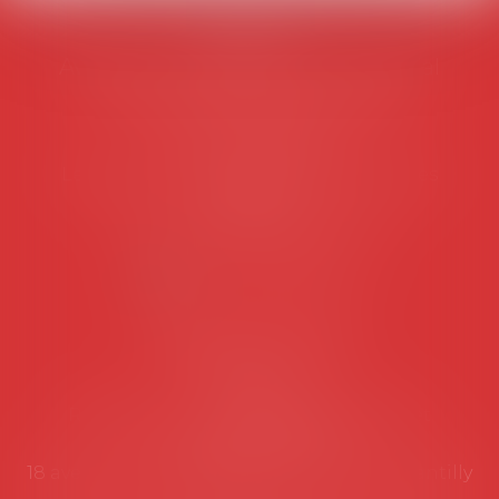
AVOSIAL
Avocats d'entreprise en droit social
45 rue de Tocqueville, 75017 PARIS
Tél :
06 77 80 82 66
Les permanences du secrétariat sont les
suivantes:
Lundi au vendredi de 9h à 12h
NOUS CONTACTER
Coordonnées utiles
Secrétariat
Rémy Pastel –
remy.pastel@avosial.fr
et
contact@avosial.fr
18 avenue Marie-Amelie - Esc E - 60500 Chantilly