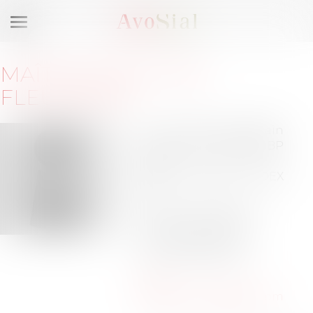
Ouvrir
le
menu
MAÎTRE
JEAN-YVES
FLEURANCE
8, rue Pierre Mechain
Plateau de Lautagne BP
149
26905 VALENCE CEDEX
09
Barreau de DRÔME
Tél :
04-75-41-91-00
Tél :
06-71-37-50-50
jean-
yves.fleurance@fidal.com