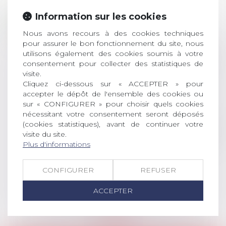
Prix de thèse 2026 :
28
Information sur les cookies
ouverture des
JUIL.
inscriptions
Nous avons recours à des cookies techniques
pour assurer le bon fonctionnement du site, nous
AVIS AUX RECENTS DOCTEURS EN
utilisons également des cookies soumis à votre
consentement pour collecter des statistiques de
DROIT Le prix de thèse « AvoSial »
visite.
récompense une thèse ayant
Cliquez ci-dessous sur « ACCEPTER » pour
permis l’attribution du grade
accepter le dépôt de l'ensemble des cookies ou
universitaire de docteur en droit,
sur « CONFIGURER » pour choisir quels cookies
dont le sujet porte sur le droit
nécessitant votre consentement seront déposés
social (droit du travail, droit de
(cookies statistiques), avant de continuer votre
l’emploi, droit des relations sociales
visite du site.
et droit de la sécurité social) tant
Plus d'informations
interne qu’international ou
européen ou, le...
CONFIGURER
REFUSER
Lire la suite
ACCEPTER