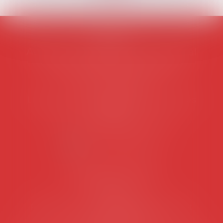
AVOSIAL
Avocats d'entreprise en droit social
45 rue de Tocqueville, 75017 PARIS
Tél :
06 77 80 82 66
Les permanences du secrétariat sont les
suivantes:
Lundi au vendredi de 9h à 12h
NOUS CONTACTER
Coordonnées utiles
Secrétariat
Rémy Pastel –
remy.pastel@avosial.fr
et
contact@avosial.fr