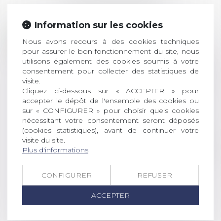
Information sur les cookies
Prix de thèse 2026 :
28
ouverture des
Nous avons recours à des cookies techniques
JUIL.
inscriptions
pour assurer le bon fonctionnement du site, nous
utilisons également des cookies soumis à votre
AVIS AUX RECENTS DOCTEURS EN
consentement pour collecter des statistiques de
DROIT Le prix de thèse « AvoSial »
visite.
Cliquez ci-dessous sur « ACCEPTER » pour
récompense une thèse ayant
accepter le dépôt de l'ensemble des cookies ou
permis l’attribution du grade
sur « CONFIGURER » pour choisir quels cookies
universitaire de docteur en droit,
nécessitant votre consentement seront déposés
dont le sujet porte sur le droit
(cookies statistiques), avant de continuer votre
social (droit du travail, droit de
visite du site.
l’emploi, droit des relations sociales
Plus d'informations
et droit de la sécurité social) tant
interne qu’international ou
CONFIGURER
REFUSER
européen ou, le...
ACCEPTER
Lire la suite