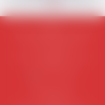
AVOSIAL
Avocats d'entreprise en droit social
45 rue de Tocqueville, 75017 PARIS
Tél :
06 77 80 82 66
Les permanences du secrétariat sont les
suivantes:
Lundi au vendredi de 9h à 12h
NOUS CONTACTER
Coordonnées utiles
Secrétariat