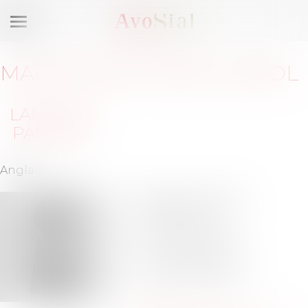
Ouvrir
le
menu
MAÎTRE
JEAN-MARC
ALBIOL
LANGUES
PARLÉES
Anglais
58 bis rue la Boétie
75008 PARIS
Barreau de PARIS
Tél :
01-70-61-54-73
Tél :
06-07-63-74-79
jean-