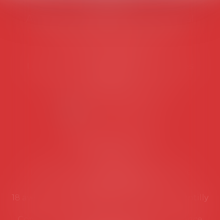
AVOSIAL
Avocats d'entreprise en droit social
45 rue de Tocqueville, 75017 PARIS
Tél :
06 77 80 82 66
Les permanences du secrétariat sont les
suivantes:
Lundi au vendredi de 9h à 12h
NOUS CONTACTER
Coordonnées utiles
Secrétariat
Rémy Pastel –
remy.pastel@avosial.fr
et
contact@avosial.fr
18 avenue Marie-Amelie - Esc E - 60500 Chantilly
Communication et relations presse - Agence