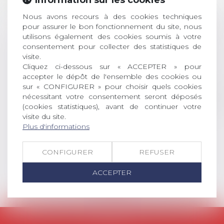
inscriptions
Nous avons recours à des cookies techniques
AVIS AUX RECENTS DOCTEURS EN
pour assurer le bon fonctionnement du site, nous
DROIT Le prix de thèse « AvoSial »
utilisons également des cookies soumis à votre
récompense une thèse ayant
consentement pour collecter des statistiques de
permis l’attribution du grade
visite.
universitaire de docteur en droit,
Cliquez ci-dessous sur « ACCEPTER » pour
dont le sujet porte sur le droit
accepter le dépôt de l'ensemble des cookies ou
social (droit du travail, droit de
sur « CONFIGURER » pour choisir quels cookies
l’emploi, droit des relations sociales
nécessitant votre consentement seront déposés
(cookies statistiques), avant de continuer votre
et droit de la sécurité social) tant
visite du site.
interne qu’international ou
Plus d'informations
européen ou, le...
Lire la suite
CONFIGURER
REFUSER
ACCEPTER