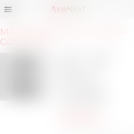
Ouvrir
le
menu
MAÎTRE
GRÉGORY
OLCZAK-
GODEFERT
Immeuble Crystal
ZAC Euralille-
Romarin
59777 EURALILLE
Barreau de LILLE
Tél :
03-20-14-82-14
Tél :
06-70-30-82-76
gregory.olczak-
godefert@fidal.com