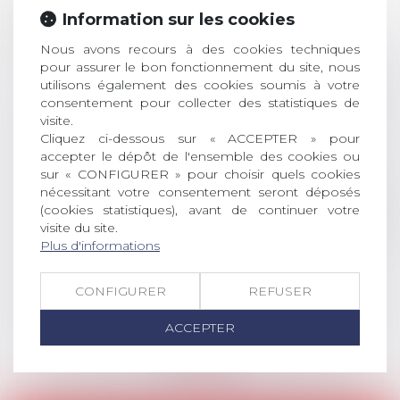
28
ouverture des
Information sur les cookies
JUIL.
inscriptions
Nous avons recours à des cookies techniques
pour assurer le bon fonctionnement du site, nous
AVIS AUX RECENTS DOCTEURS EN
utilisons également des cookies soumis à votre
DROIT Le prix de thèse « AvoSial »
consentement pour collecter des statistiques de
récompense une thèse ayant
visite.
permis l’attribution du grade
Cliquez ci-dessous sur « ACCEPTER » pour
universitaire de docteur en droit,
accepter le dépôt de l'ensemble des cookies ou
dont le sujet porte sur le droit
sur « CONFIGURER » pour choisir quels cookies
social (droit du travail, droit de
nécessitant votre consentement seront déposés
(cookies statistiques), avant de continuer votre
l’emploi, droit des relations sociales
visite du site.
et droit de la sécurité social) tant
Plus d'informations
interne qu’international ou
européen ou, le...
CONFIGURER
REFUSER
Lire la suite
ACCEPTER