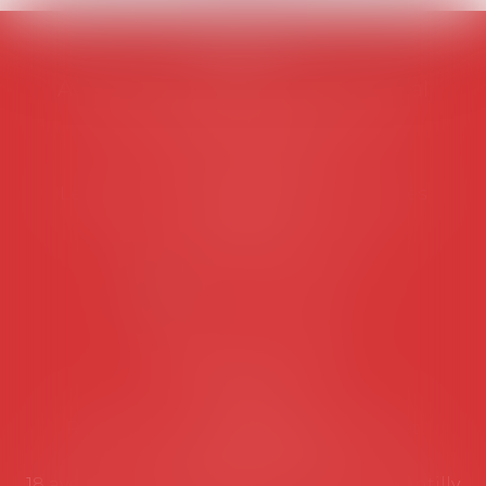
AVOSIAL
Avocats d'entreprise en droit social
45 rue de Tocqueville, 75017 PARIS
Tél :
06 77 80 82 66
Les permanences du secrétariat sont les
suivantes:
Lundi au vendredi de 9h à 12h
NOUS CONTACTER
Coordonnées utiles
Secrétariat
Rémy Pastel –
remy.pastel@avosial.fr
et
contact@avosial.fr
18 avenue Marie-Amelie - Esc E - 60500 Chantilly