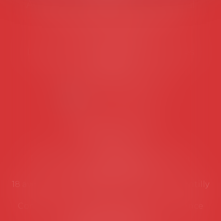
Avocats d'entreprise en droit social
45 rue de Tocqueville, 75017 PARIS
Tél :
06 77 80 82 66
Les permanences du secrétariat sont les
suivantes:
Lundi au vendredi de 9h à 12h
NOUS CONTACTER
Coordonnées utiles
Secrétariat
Rémy Pastel –
remy.pastel@avosial.fr
et
contact@avosial.fr
18 avenue Marie-Amelie - Esc E - 60500 Chantilly
Communication et relations presse - Agence
DROIT DEVANT