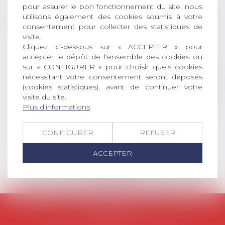
AVIS AUX RECENTS DOCTEURS EN
pour assurer le bon fonctionnement du site, nous
DROIT Le prix de thèse « AvoSial »
utilisons également des cookies soumis à votre
consentement pour collecter des statistiques de
récompense une thèse ayant
visite.
permis l’attribution du grade
Cliquez ci-dessous sur « ACCEPTER » pour
universitaire de docteur en droit,
accepter le dépôt de l'ensemble des cookies ou
dont le sujet porte sur le droit
sur « CONFIGURER » pour choisir quels cookies
social (droit du travail, droit de
nécessitant votre consentement seront déposés
l’emploi, droit des relations sociales
(cookies statistiques), avant de continuer votre
et droit de la sécurité social) tant
visite du site.
interne qu’international ou
Plus d'informations
européen ou, le...
CONFIGURER
REFUSER
Lire la suite
ACCEPTER
AVOSIAL