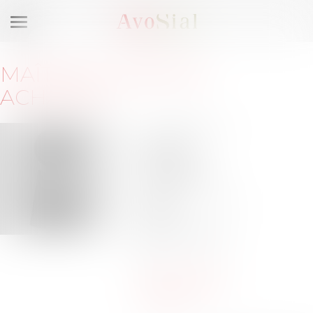
Ouvrir
le
menu
MAÎTRE
FLORENCE
ACHACHE
57 avenue F
Delano
Roosevelt
75008 PARIS
Barreau de
PARIS
Tél :
01-53-53-47-
53
fachache@ava-
law.com