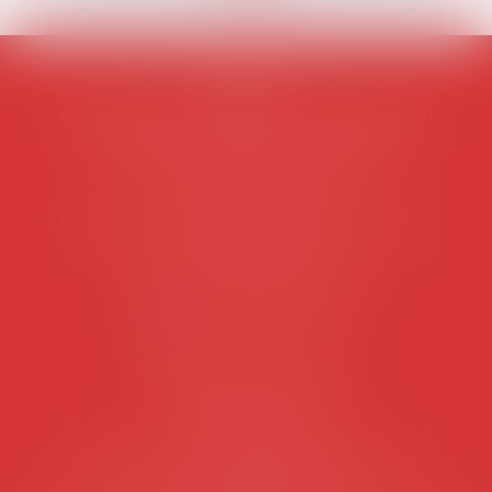
AVOSIAL
Avocats d'entreprise en droit social
45 rue de Tocqueville, 75017 PARIS
Tél :
06 77 80 82 66
Les permanences du secrétariat sont les
suivantes:
Lundi au vendredi de 9h à 12h
NOUS CONTACTER
Coordonnées utiles
Secrétariat
Rémy Pastel –
remy.pastel@avosial.fr
et
contact@avosial.fr