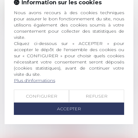
Information sur les cookies
Prix de thèse 2026 :
28
ouverture des
Nous avons recours à des cookies techniques
pour assurer le bon fonctionnement du site, nous
JUIL.
inscriptions
utilisons également des cookies soumis à votre
consentement pour collecter des statistiques de
AVIS AUX RECENTS DOCTEURS EN
visite.
DROIT Le prix de thèse « AvoSial »
Cliquez ci-dessous sur « ACCEPTER » pour
récompense une thèse ayant
accepter le dépôt de l'ensemble des cookies ou
permis l’attribution du grade
sur « CONFIGURER » pour choisir quels cookies
universitaire de docteur en droit,
nécessitant votre consentement seront déposés
dont le sujet porte sur le droit
(cookies statistiques), avant de continuer votre
social (droit du travail, droit de
visite du site.
l’emploi, droit des relations sociales
Plus d'informations
et droit de la sécurité social) tant
interne qu’international ou
CONFIGURER
REFUSER
européen ou, le...
ACCEPTER
Lire la suite