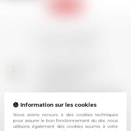
Retour
LES DERNIÈRES
ACTUALITÉS
Prix de thèse 2026 :
28
ouverture des
JUIL.
inscriptions
AVIS AUX RECENTS DOCTEURS EN
DROIT Le prix de thèse « AvoSial »
récompense une thèse ayant
Information sur les cookies
permis l’attribution du grade
Nous avons recours à des cookies techniques
universitaire de docteur en droit,
pour assurer le bon fonctionnement du site, nous
dont le sujet porte sur le droit
utilisons également des cookies soumis à votre
social (droit du travail, droit de