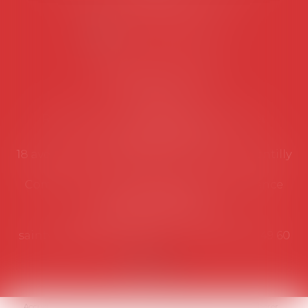
Lundi au vendredi de 9h à 12h
NOUS CONTACTER
Coordonnées utiles
Secrétariat
Rémy Pastel –
remy.pastel@avosial.fr
et
contact@avosial.fr
18 avenue Marie-Amelie - Esc E - 60500 Chantilly
Communication et relations presse - Agence
DROIT DEVANT
Violaine de Saint Vaulry -
saintvaulry@droitdevant.fr
- T :
+33 6 09 48 49 60
Accueil
Qui sommes-nous ?
Activités / Évènements
Adhérer