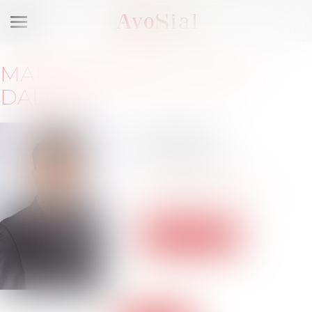
Ouvrir
le
menu
MAÎTRE
FABIEN
DUFFIT-
DALLOZ
27, rue Hénon
69004 Lyon
Tél :
06.99.89.11.69
contact@duffitdalloz-
avocat.com
Voir le site