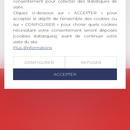
consentement pour collecter des statistiques de
l’emploi, droit des relations sociales
visite.
et droit de la sécurité social) tant
Cliquez ci-dessous sur « ACCEPTER » pour
interne qu’international ou
accepter le dépôt de l'ensemble des cookies ou
européen ou, le...
sur « CONFIGURER » pour choisir quels cookies
nécessitant votre consentement seront déposés
Lire la suite
(cookies statistiques), avant de continuer votre
visite du site.
Plus d'informations
CONFIGURER
REFUSER
ACCEPTER
AVOSIAL
Avocats d'entreprise en droit social
45 rue de Tocqueville, 75017 PARIS
Tél :
06 77 80 82 66
Les permanences du secrétariat sont les
suivantes: