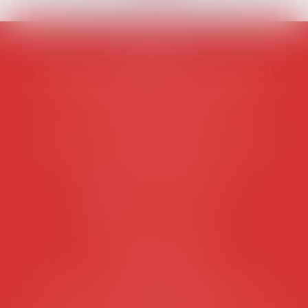
AVOSIAL
Avocats d'entreprise en droit social
45 rue de Tocqueville, 75017 PARIS
Tél :
06 77 80 82 66
Les permanences du secrétariat sont les
suivantes:
Lundi au vendredi de 9h à 12h
NOUS CONTACTER
Coordonnées utiles
Secrétariat
Rémy Pastel –
remy.pastel@avosial.fr
et
contact@avosial.fr