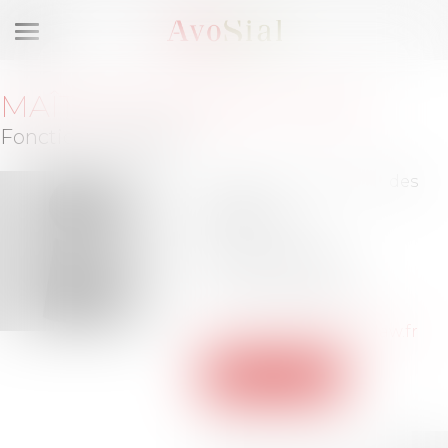
Ouvrir
le
menu
MAÎTRE
ETIENNE
PUJOL
Fonction :
Trésorier
7 rue de la Tour des
Dames
75009 PARIS
Barreau de PARIS
Tél :
06-42-22-04-45
etienne.pujol@berrylaw.fr
Voir le site