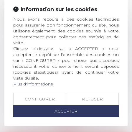
Prix de thèse 2026 :
28
Information sur les cookies
ouverture des
JUIL.
inscriptions
Nous avons recours à des cookies techniques
pour assurer le bon fonctionnement du site, nous
AVIS AUX RECENTS DOCTEURS EN
utilisons également des cookies soumis à votre
consentement pour collecter des statistiques de
DROIT Le prix de thèse « AvoSial »
visite.
récompense une thèse ayant
Cliquez ci-dessous sur « ACCEPTER » pour
permis l’attribution du grade
accepter le dépôt de l'ensemble des cookies ou
universitaire de docteur en droit,
sur « CONFIGURER » pour choisir quels cookies
dont le sujet porte sur le droit
nécessitant votre consentement seront déposés
social (droit du travail, droit de
(cookies statistiques), avant de continuer votre
l’emploi, droit des relations sociales
visite du site.
et droit de la sécurité social) tant
Plus d'informations
interne qu’international ou
européen ou, le...
CONFIGURER
REFUSER
Lire la suite
ACCEPTER