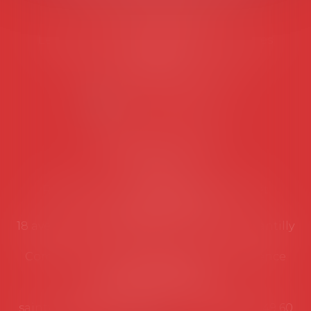
Tél :
06 77 80 82 66
Les permanences du secrétariat sont les
suivantes:
Lundi au vendredi de 9h à 12h
NOUS CONTACTER
Coordonnées utiles
Secrétariat
Rémy Pastel –
remy.pastel@avosial.fr
et
contact@avosial.fr
18 avenue Marie-Amelie - Esc E - 60500 Chantilly
Communication et relations presse - Agence
DROIT DEVANT
Violaine de Saint Vaulry -
saintvaulry@droitdevant.fr
- T :
+33 6 09 48 49 60