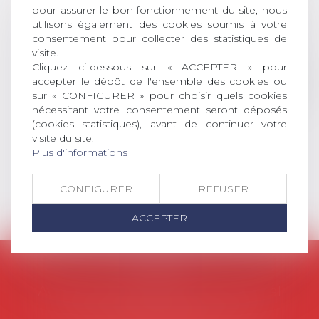
récompense une thèse ayant
pour assurer le bon fonctionnement du site, nous
permis l’attribution du grade
utilisons également des cookies soumis à votre
universitaire de docteur en droit,
consentement pour collecter des statistiques de
dont le sujet porte sur le droit
visite.
social (droit du travail, droit de
Cliquez ci-dessous sur « ACCEPTER » pour
accepter le dépôt de l'ensemble des cookies ou
l’emploi, droit des relations sociales
sur « CONFIGURER » pour choisir quels cookies
et droit de la sécurité social) tant
nécessitant votre consentement seront déposés
interne qu’international ou
(cookies statistiques), avant de continuer votre
européen ou, le...
visite du site.
Plus d'informations
Lire la suite
CONFIGURER
REFUSER
ACCEPTER
AVOSIAL
Avocats d'entreprise en droit social
45 rue de Tocqueville, 75017 PARIS