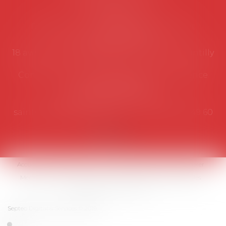
Secrétariat
Rémy Pastel –
remy.pastel@avosial.fr
et
contact@avosial.fr
18 avenue Marie-Amelie - Esc E - 60500 Chantilly
Communication et relations presse - Agence
DROIT DEVANT
Violaine de Saint Vaulry -
saintvaulry@droitdevant.fr
- T :
+33 6 09 48 49 60
Accueil
Qui sommes-nous ?
Activités / Évènements
Adhérer
Membres
Médias
Contact
Plan du site
Mentions légales
Espace membre
Articles
Septeo Digital & Services © 2019