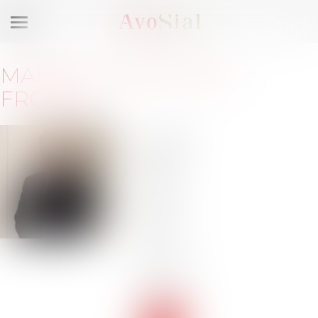
Ouvrir
le
menu
MAÎTRE
CHRISTOPHE
FROUIN
12 rue
Lincoln
75008
Paris
Barreau
de
PARIS
Tél :
01
85 08
84 50