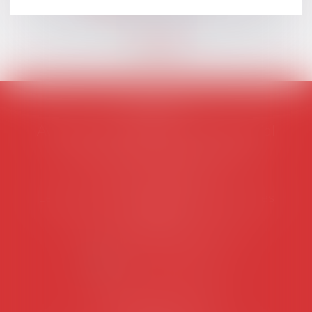
AVOSIAL
Avocats d'entreprise en droit social
45 rue de Tocqueville, 75017 PARIS
Tél :
06 77 80 82 66
Les permanences du secrétariat sont les
suivantes:
Lundi au vendredi de 9h à 12h
NOUS CONTACTER
Coordonnées utiles