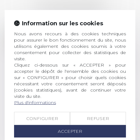
LES DERNIÈRES
ACTUALITÉS
Information sur les cookies
Prix de thèse 2026 :
Nous avons recours à des cookies techniques
28
ouverture des
pour assurer le bon fonctionnement du site, nous
utilisons également des cookies soumis à votre
JUIL.
inscriptions
consentement pour collecter des statistiques de
visite.
AVIS AUX RECENTS DOCTEURS EN
Cliquez ci-dessous sur « ACCEPTER » pour
DROIT Le prix de thèse « AvoSial »
accepter le dépôt de l'ensemble des cookies ou
récompense une thèse ayant
sur « CONFIGURER » pour choisir quels cookies
permis l’attribution du grade
nécessitant votre consentement seront déposés
universitaire de docteur en droit,
(cookies statistiques), avant de continuer votre
dont le sujet porte sur le droit
visite du site.
social (droit du travail, droit de
Plus d'informations
l’emploi, droit des relations sociales
et droit de la sécurité social) tant
CONFIGURER
REFUSER
interne qu’international ou
européen ou, le...
ACCEPTER
Lire la suite