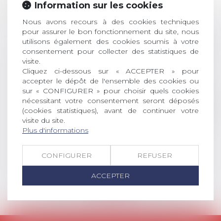
ouverture des
Information sur les cookies
JUIL.
inscriptions
Nous avons recours à des cookies techniques
AVIS AUX RECENTS DOCTEURS EN
pour assurer le bon fonctionnement du site, nous
DROIT Le prix de thèse « AvoSial »
utilisons également des cookies soumis à votre
consentement pour collecter des statistiques de
récompense une thèse ayant
visite.
permis l’attribution du grade
Cliquez ci-dessous sur « ACCEPTER » pour
universitaire de docteur en droit,
accepter le dépôt de l'ensemble des cookies ou
dont le sujet porte sur le droit
sur « CONFIGURER » pour choisir quels cookies
social (droit du travail, droit de
nécessitant votre consentement seront déposés
l’emploi, droit des relations sociales
(cookies statistiques), avant de continuer votre
et droit de la sécurité social) tant
visite du site.
interne qu’international ou
Plus d'informations
européen ou, le...
CONFIGURER
REFUSER
Lire la suite
ACCEPTER