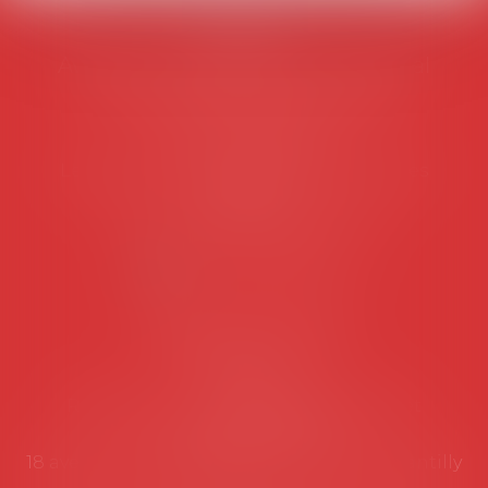
AVOSIAL
Avocats d'entreprise en droit social
45 rue de Tocqueville, 75017 PARIS
Tél :
06 77 80 82 66
Les permanences du secrétariat sont les
suivantes:
Lundi au vendredi de 9h à 12h
NOUS CONTACTER
Coordonnées utiles
Secrétariat
Rémy Pastel –
remy.pastel@avosial.fr
et
contact@avosial.fr
18 avenue Marie-Amelie - Esc E - 60500 Chantilly