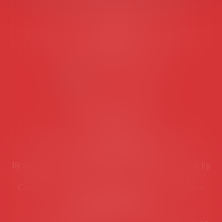
45 rue de Tocqueville, 75017 PARIS
Tél :
06 77 80 82 66
Les permanences du secrétariat sont les
suivantes:
Lundi au vendredi de 9h à 12h
NOUS CONTACTER
Coordonnées utiles
Secrétariat
Rémy Pastel –
remy.pastel@avosial.fr
et
contact@avosial.fr
18 avenue Marie-Amelie - Esc E - 60500 Chantilly
Communication et relations presse - Agence
DROIT DEVANT
Violaine de Saint Vaulry -