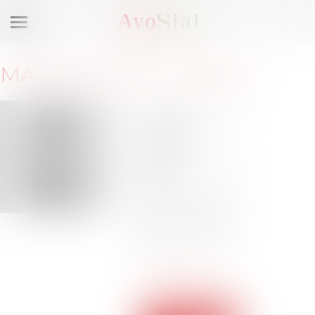
Ouvrir
le
menu
MAÎTRE
CÉCILE
CAPSAL
24 bis rue
Greuze
75116 PARIS
Barreau de
PARIS
Tél :
01-45-05-99-
94
Tél :
06-07-51-94-
04
ccapsal@capsal-
avocat.com