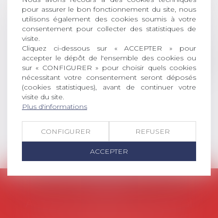
récompense une thèse ayant
pour assurer le bon fonctionnement du site, nous
permis l’attribution du grade
utilisons également des cookies soumis à votre
universitaire de docteur en droit,
consentement pour collecter des statistiques de
visite.
dont le sujet porte sur le droit
Cliquez ci-dessous sur « ACCEPTER » pour
social (droit du travail, droit de
accepter le dépôt de l'ensemble des cookies ou
l’emploi, droit des relations sociales
sur « CONFIGURER » pour choisir quels cookies
et droit de la sécurité social) tant
nécessitant votre consentement seront déposés
interne qu’international ou
(cookies statistiques), avant de continuer votre
européen ou, le...
visite du site.
Plus d'informations
Lire la suite
CONFIGURER
REFUSER
ACCEPTER
AVOSIAL
Avocats d'entreprise en droit social