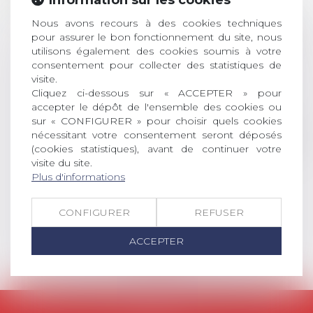
Information sur les cookies
inscriptions
Nous avons recours à des cookies techniques
AVIS AUX RECENTS DOCTEURS EN
pour assurer le bon fonctionnement du site, nous
DROIT Le prix de thèse « AvoSial »
utilisons également des cookies soumis à votre
récompense une thèse ayant
consentement pour collecter des statistiques de
permis l’attribution du grade
visite.
universitaire de docteur en droit,
Cliquez ci-dessous sur « ACCEPTER » pour
dont le sujet porte sur le droit
accepter le dépôt de l'ensemble des cookies ou
social (droit du travail, droit de
sur « CONFIGURER » pour choisir quels cookies
nécessitant votre consentement seront déposés
l’emploi, droit des relations sociales
(cookies statistiques), avant de continuer votre
et droit de la sécurité social) tant
visite du site.
interne qu’international ou
Plus d'informations
européen ou, le...
Lire la suite
CONFIGURER
REFUSER
ACCEPTER