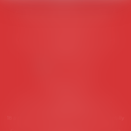
AVOSIAL
Avocats d'entreprise en droit social
45 rue de Tocqueville, 75017 PARIS
Tél :
06 77 80 82 66
Les permanences du secrétariat sont les
suivantes:
Lundi au vendredi de 9h à 12h
NOUS CONTACTER
Coordonnées utiles
Secrétariat
Rémy Pastel –
remy.pastel@avosial.fr
et
contact@avosial.fr
18 avenue Marie-Amelie - Esc E - 60500 Chantilly
Communication et relations presse - Agence