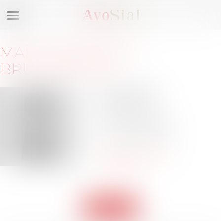
Ouvrir
le
menu
MAÎTRE
BÉATRICE
BRUGUÉS-REIX
28 Rue de Berry
75008 PARIS
Barreau de PARIS
Tél :
06 88 30 35 87
bbr@bruguesreix-
avocat.com
Retour