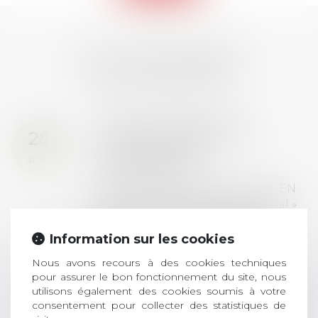
LES DERNIÈRES
ACTUALITÉS
Prix de thèse 2026 :
28
ouverture des
JUIL.
inscriptions
AVIS AUX RECENTS DOCTEURS EN
DROIT Le prix de thèse « AvoSial »
récompense une thèse ayant
permis l’attribution du grade
Information sur les cookies
universitaire de docteur en droit,
Nous avons recours à des cookies techniques
dont le sujet porte sur le droit
pour assurer le bon fonctionnement du site, nous
social (droit du travail, droit de
utilisons également des cookies soumis à votre
l’emploi, droit des relations sociales
consentement pour collecter des statistiques de
et droit de la sécurité social) tant