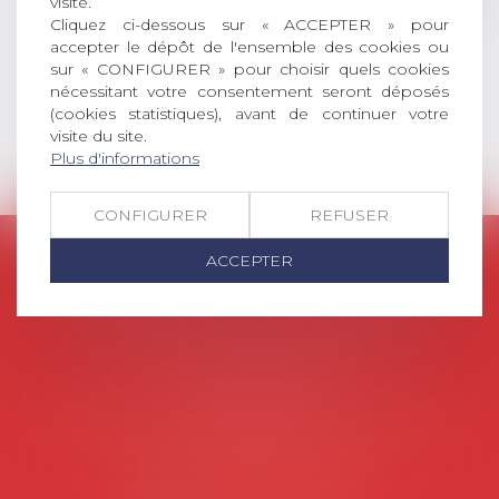
visite.
interne qu’international ou
Cliquez ci-dessous sur « ACCEPTER » pour
européen ou, le...
accepter le dépôt de l'ensemble des cookies ou
sur « CONFIGURER » pour choisir quels cookies
Lire la suite
nécessitant votre consentement seront déposés
(cookies statistiques), avant de continuer votre
visite du site.
Plus d'informations
CONFIGURER
REFUSER
AVOSIAL
ACCEPTER
Avocats d'entreprise en droit social
45 rue de Tocqueville, 75017 PARIS
Tél :
06 77 80 82 66
Les permanences du secrétariat sont les
suivantes:
Lundi au vendredi de 9h à 12h