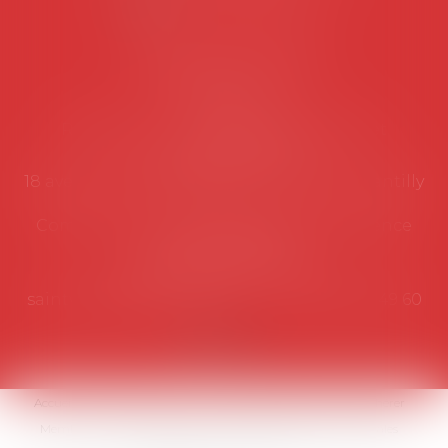
NOUS CONTACTER
Coordonnées utiles
Secrétariat
Rémy Pastel –
remy.pastel@avosial.fr
et
contact@avosial.fr
18 avenue Marie-Amelie - Esc E - 60500 Chantilly
Communication et relations presse - Agence
DROIT DEVANT
Violaine de Saint Vaulry -
saintvaulry@droitdevant.fr
- T :
+33 6 09 48 49 60
Accueil
Qui sommes-nous ?
Activités / Évènements
Adhérer
Membres
Médias
Contact
Plan du site
Mentions légales