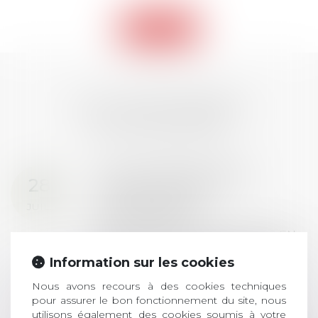
Retour
LES DERNIÈRES
ACTUALITÉS
Prix de thèse 2026 :
28
ouverture des
JUIL.
inscriptions
AVIS AUX RECENTS DOCTEURS EN
DROIT Le prix de thèse « AvoSial »
Information sur les cookies
récompense une thèse ayant
permis l’attribution du grade
Nous avons recours à des cookies techniques
universitaire de docteur en droit,
pour assurer le bon fonctionnement du site, nous
dont le sujet porte sur le droit
utilisons également des cookies soumis à votre