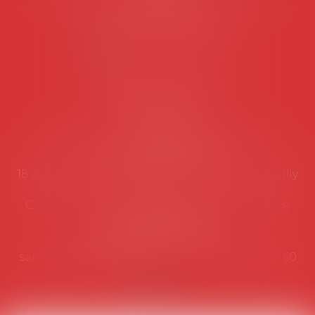
suivantes:
Lundi au vendredi de 9h à 12h
NOUS CONTACTER
Coordonnées utiles
Secrétariat
Rémy Pastel –
remy.pastel@avosial.fr
et
contact@avosial.fr
18 avenue Marie-Amelie - Esc E - 60500 Chantilly
Communication et relations presse - Agence
DROIT DEVANT
Violaine de Saint Vaulry -
saintvaulry@droitdevant.fr
- T :
+33 6 09 48 49 60