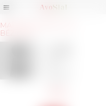
Ouvrir
le
menu
MAÎTRE
AYMERIC DE
BÉZENAC
174 avenue
Malesherbes
75017 PARIS
Barreau de
PARIS
Tél :
06-38-
65-70-03
adb@juris-
presence.fr