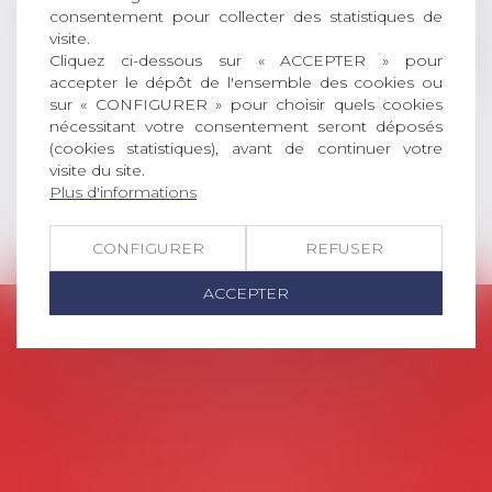
consentement pour collecter des statistiques de
social (droit du travail, droit de
visite.
l’emploi, droit des relations sociales
Cliquez ci-dessous sur « ACCEPTER » pour
et droit de la sécurité social) tant
accepter le dépôt de l'ensemble des cookies ou
interne qu’international ou
sur « CONFIGURER » pour choisir quels cookies
européen ou, le...
nécessitant votre consentement seront déposés
(cookies statistiques), avant de continuer votre
Lire la suite
visite du site.
Plus d'informations
CONFIGURER
REFUSER
ACCEPTER
AVOSIAL
Avocats d'entreprise en droit social
45 rue de Tocqueville, 75017 PARIS
Tél :
06 77 80 82 66
Les permanences du secrétariat sont les