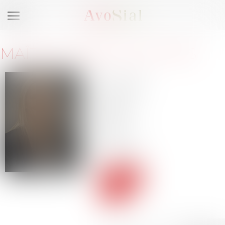
Ouvrir
le
menu
MAÎTRE
ARIANE
SOSTRAS
215 bis,
Boulevard
Saint-
Germain
75007
Paris
Tél :
01 84
19 26 64
Voir le
site