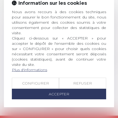
ouverture des
Information sur les cookies
JUIL.
inscriptions
Nous avons recours à des cookies techniques
AVIS AUX RECENTS DOCTEURS EN
pour assurer le bon fonctionnement du site, nous
utilisons également des cookies soumis à votre
DROIT Le prix de thèse « AvoSial »
consentement pour collecter des statistiques de
récompense une thèse ayant
visite.
permis l’attribution du grade
Cliquez ci-dessous sur « ACCEPTER » pour
universitaire de docteur en droit,
accepter le dépôt de l'ensemble des cookies ou
dont le sujet porte sur le droit
sur « CONFIGURER » pour choisir quels cookies
social (droit du travail, droit de
nécessitant votre consentement seront déposés
l’emploi, droit des relations sociales
(cookies statistiques), avant de continuer votre
et droit de la sécurité social) tant
visite du site.
interne qu’international ou
Plus d'informations
européen ou, le...
CONFIGURER
REFUSER
Lire la suite
ACCEPTER