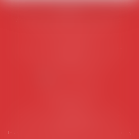
AVOSIAL
Avocats d'entreprise en droit social
45 rue de Tocqueville, 75017 PARIS
Tél :
06 77 80 82 66
Les permanences du secrétariat sont les
suivantes:
Lundi au vendredi de 9h à 12h
NOUS CONTACTER
Coordonnées utiles
Secrétariat
Rémy Pastel –
remy.pastel@avosial.fr
et
contact@avosial.fr
18 avenue Marie-Amelie - Esc E - 60500 Chantilly