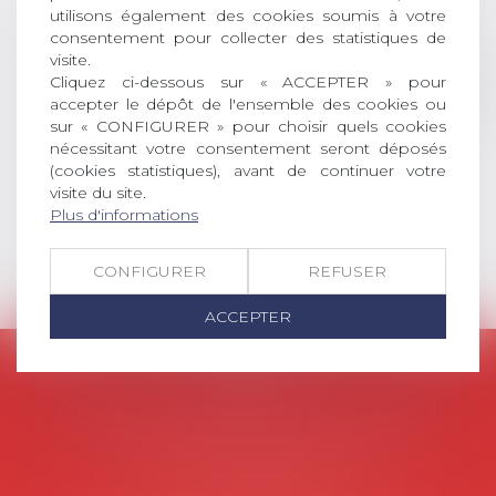
universitaire de docteur en droit,
utilisons également des cookies soumis à votre
dont le sujet porte sur le droit
consentement pour collecter des statistiques de
social (droit du travail, droit de
visite.
Cliquez ci-dessous sur « ACCEPTER » pour
l’emploi, droit des relations sociales
accepter le dépôt de l'ensemble des cookies ou
et droit de la sécurité social) tant
sur « CONFIGURER » pour choisir quels cookies
interne qu’international ou
nécessitant votre consentement seront déposés
européen ou, le...
(cookies statistiques), avant de continuer votre
visite du site.
Lire la suite
Plus d'informations
CONFIGURER
REFUSER
ACCEPTER
AVOSIAL
Avocats d'entreprise en droit social
45 rue de Tocqueville, 75017 PARIS
Tél :
06 77 80 82 66