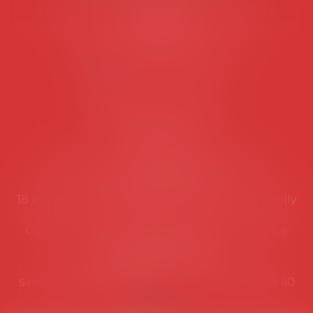
Les permanences du secrétariat sont les
suivantes:
Lundi au vendredi de 9h à 12h
NOUS CONTACTER
Coordonnées utiles
Secrétariat
Rémy Pastel –
remy.pastel@avosial.fr
et
contact@avosial.fr
18 avenue Marie-Amelie - Esc E - 60500 Chantilly
Communication et relations presse - Agence
DROIT DEVANT
Violaine de Saint Vaulry -
saintvaulry@droitdevant.fr
- T :
+33 6 09 48 49 60