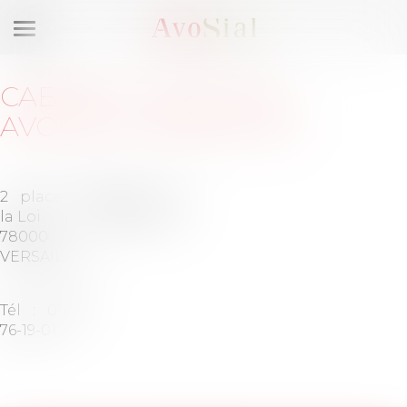
Ouvrir
le
menu
CABINET
:
VAUGHAN
AVOCATS VERSAILLES
2 place de
Barreau de
la Loi
VERSAILLES
78000
VERSAILLES
Tél :
01-85-
76-19-01