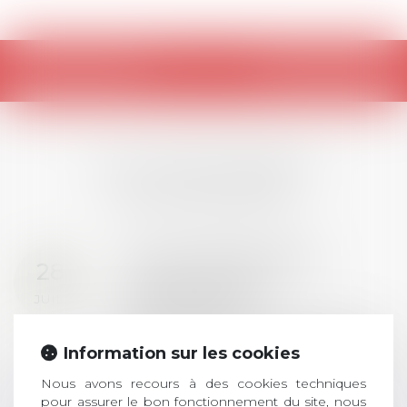
Retour
LES DERNIÈRES
ACTUALITÉS
Prix de thèse 2026 :
28
ouverture des
JUIL.
inscriptions
AVIS AUX RECENTS DOCTEURS EN
Information sur les cookies
DROIT Le prix de thèse « AvoSial »
récompense une thèse ayant
Nous avons recours à des cookies techniques
permis l’attribution du grade
pour assurer le bon fonctionnement du site, nous