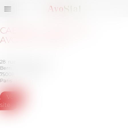
Ouvrir
le
menu
CABINET
:
VAUGHAN
AVOCATS PARIS
28 rue de
Tél :
+33
Berri
(0)1 53 53
75008
69 00
Paris
Voir le
site