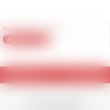
Membre du cabinet
Maître
Bastien
OTTAVIANI
Voir le détail
Retour
LES DERNIÈRES
ACTUALITÉS