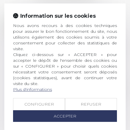
Information sur les cookies
Prix de thèse 2026 :
28
ouverture des
Nous avons recours à des cookies techniques
pour assurer le bon fonctionnement du site, nous
JUIL.
inscriptions
utilisons également des cookies soumis à votre
consentement pour collecter des statistiques de
AVIS AUX RECENTS DOCTEURS EN
visite.
DROIT Le prix de thèse « AvoSial »
Cliquez ci-dessous sur « ACCEPTER » pour
récompense une thèse ayant
accepter le dépôt de l'ensemble des cookies ou
permis l’attribution du grade
sur « CONFIGURER » pour choisir quels cookies
universitaire de docteur en droit,
nécessitant votre consentement seront déposés
dont le sujet porte sur le droit
(cookies statistiques), avant de continuer votre
social (droit du travail, droit de
visite du site.
l’emploi, droit des relations sociales
Plus d'informations
et droit de la sécurité social) tant
interne qu’international ou
CONFIGURER
REFUSER
européen ou, le...
ACCEPTER
Lire la suite