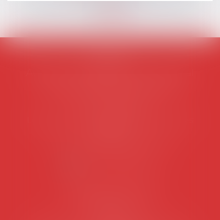
AVOSIAL
Avocats d'entreprise en droit social
45 rue de Tocqueville, 75017 PARIS
Tél :
06 77 80 82 66
Les permanences du secrétariat sont les
suivantes:
Lundi au vendredi de 9h à 12h
NOUS CONTACTER
Coordonnées utiles
Secrétariat