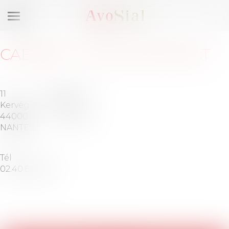
Ouvrir
le
menu
CABINET
:
VALLAIS AVOCAT
11 rue
Barreau
Kervégan
de
44000
NANTES
NANTES
Tél :
02.40.89.32.24