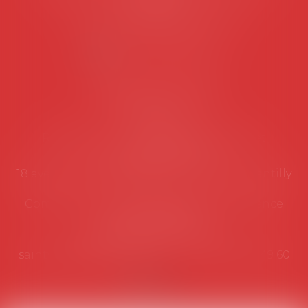
suivantes:
Lundi au vendredi de 9h à 12h
NOUS CONTACTER
Coordonnées utiles
Secrétariat
Rémy Pastel –
remy.pastel@avosial.fr
et
contact@avosial.fr
18 avenue Marie-Amelie - Esc E - 60500 Chantilly
Communication et relations presse - Agence
DROIT DEVANT
Violaine de Saint Vaulry -
saintvaulry@droitdevant.fr
- T :
+33 6 09 48 49 60