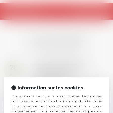
Retour
LES DERNIÈRES
ACTUALITÉS
Prix de thèse 2026 :
28
ouverture des
JUIL.
inscriptions
AVIS AUX RECENTS DOCTEURS EN
Information sur les cookies
DROIT Le prix de thèse « AvoSial »
récompense une thèse ayant
Nous avons recours à des cookies techniques
pour assurer le bon fonctionnement du site, nous
permis l’attribution du grade
utilisons également des cookies soumis à votre
universitaire de docteur en droit,
consentement pour collecter des statistiques de
dont le sujet porte sur le droit