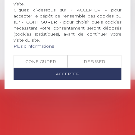
visite.
social (droit du travail, droit de
Cliquez ci-dessous sur « ACCEPTER » pour
l’emploi, droit des relations sociales
accepter le dépôt de l'ensemble des cookies ou
et droit de la sécurité social) tant
sur « CONFIGURER » pour choisir quels cookies
interne qu’international ou
nécessitant votre consentement seront déposés
européen ou, le...
(cookies statistiques), avant de continuer votre
visite du site.
Lire la suite
Plus d'informations
CONFIGURER
REFUSER
ACCEPTER
AVOSIAL
Avocats d'entreprise en droit social
45 rue de Tocqueville, 75017 PARIS
Tél :
06 77 80 82 66
Les permanences du secrétariat sont les