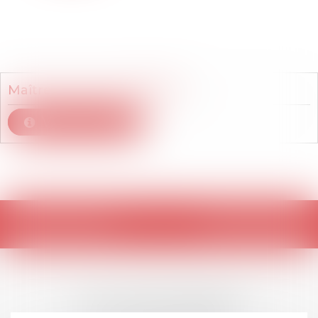
Membre du cabinet
Maître
Florian
POMMERET
Voir le détail
Retour
LES DERNIÈRES