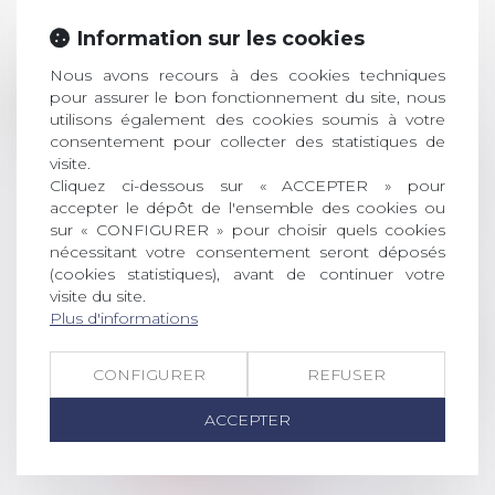
ACTUALITÉS
Information sur les cookies
Nous avons recours à des cookies techniques
Prix de thèse 2026 :
28
pour assurer le bon fonctionnement du site, nous
ouverture des
utilisons également des cookies soumis à votre
JUIL.
inscriptions
consentement pour collecter des statistiques de
visite.
AVIS AUX RECENTS DOCTEURS EN
Cliquez ci-dessous sur « ACCEPTER » pour
DROIT Le prix de thèse « AvoSial »
accepter le dépôt de l'ensemble des cookies ou
récompense une thèse ayant
sur « CONFIGURER » pour choisir quels cookies
permis l’attribution du grade
nécessitant votre consentement seront déposés
universitaire de docteur en droit,
(cookies statistiques), avant de continuer votre
visite du site.
dont le sujet porte sur le droit
Plus d'informations
social (droit du travail, droit de
l’emploi, droit des relations sociales
et droit de la sécurité social) tant
CONFIGURER
REFUSER
interne qu’international ou
européen ou, le...
ACCEPTER
Lire la suite