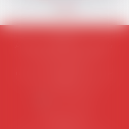
AVOSIAL
Avocats d'entreprise en droit social
45 rue de Tocqueville, 75017 PARIS
Tél :
06 77 80 82 66
Les permanences du secrétariat sont les
suivantes:
Lundi au vendredi de 9h à 12h
NOUS CONTACTER
Coordonnées utiles
Secrétariat