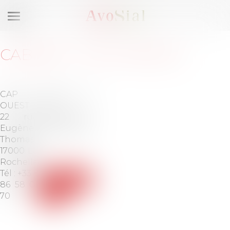
Ouvrir
le
menu
CABINET
:
TEN FRANCE
CAP
Barreau de
OUEST
LA
22 rue
ROCHELLE -
Eugène
ROCHEFORT
Thomas
17000 La
Rochelle
Tél :
+33 5
Voir le
86 58 01
site
70