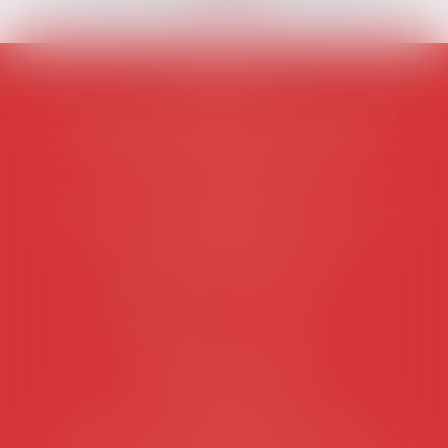
AVOSIAL
Avocats d'entreprise en droit social
45 rue de Tocqueville, 75017 PARIS
Tél :
06 77 80 82 66
Les permanences du secrétariat sont les
suivantes:
Lundi au vendredi de 9h à 12h
NOUS CONTACTER
Coordonnées utiles
Secrétariat
Rémy Pastel –
remy.pastel@avosial.fr
et