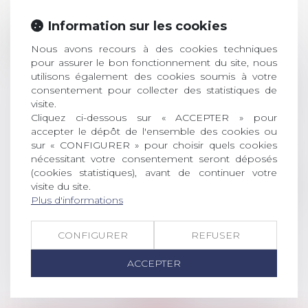
Prix de thèse 2026 :
Information sur les cookies
28
ouverture des
Nous avons recours à des cookies techniques
JUIL.
inscriptions
pour assurer le bon fonctionnement du site, nous
utilisons également des cookies soumis à votre
AVIS AUX RECENTS DOCTEURS EN
consentement pour collecter des statistiques de
DROIT Le prix de thèse « AvoSial »
visite.
récompense une thèse ayant
Cliquez ci-dessous sur « ACCEPTER » pour
permis l’attribution du grade
accepter le dépôt de l'ensemble des cookies ou
universitaire de docteur en droit,
sur « CONFIGURER » pour choisir quels cookies
dont le sujet porte sur le droit
nécessitant votre consentement seront déposés
social (droit du travail, droit de
(cookies statistiques), avant de continuer votre
l’emploi, droit des relations sociales
visite du site.
Plus d'informations
et droit de la sécurité social) tant
interne qu’international ou
européen ou, le...
CONFIGURER
REFUSER
Lire la suite
ACCEPTER