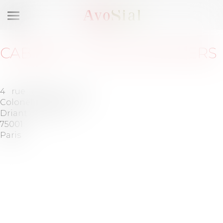
Ouvrir
le
menu
CABINET
:
SYGNA PARTNERS
4 rue du
Tél :
+ 33
Colonel
(0)1 70 39
Driant
39 39
75001
Paris