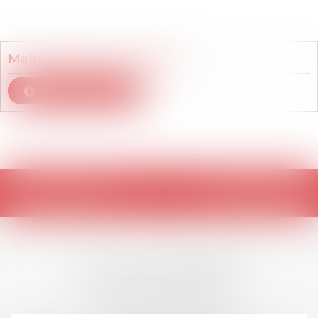
Membre du cabinet
Maître
Marianne
FRANJOU
Voir le détail
Retour
LES DERNIÈRES
ACTUALITÉS