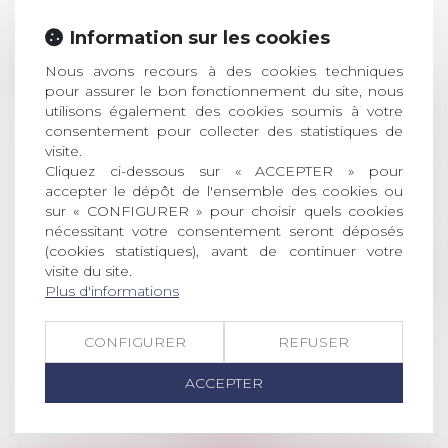
Prix de thèse 2026 :
Information sur les cookies
28
ouverture des
Nous avons recours à des cookies techniques
JUIL.
inscriptions
pour assurer le bon fonctionnement du site, nous
utilisons également des cookies soumis à votre
AVIS AUX RECENTS DOCTEURS EN
consentement pour collecter des statistiques de
DROIT Le prix de thèse « AvoSial »
visite.
récompense une thèse ayant
Cliquez ci-dessous sur « ACCEPTER » pour
permis l’attribution du grade
accepter le dépôt de l'ensemble des cookies ou
universitaire de docteur en droit,
sur « CONFIGURER » pour choisir quels cookies
dont le sujet porte sur le droit
nécessitant votre consentement seront déposés
social (droit du travail, droit de
(cookies statistiques), avant de continuer votre
l’emploi, droit des relations sociales
visite du site.
Plus d'informations
et droit de la sécurité social) tant
interne qu’international ou
européen ou, le...
CONFIGURER
REFUSER
Lire la suite
ACCEPTER