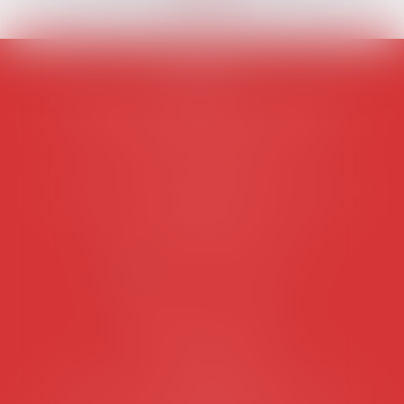
AVOSIAL
Avocats d'entreprise en droit social
45 rue de Tocqueville, 75017 PARIS
Tél :
06 77 80 82 66
Les permanences du secrétariat sont les
suivantes:
Lundi au vendredi de 9h à 12h
NOUS CONTACTER
Coordonnées utiles
Secrétariat
Rémy Pastel –
remy.pastel@avosial.fr
et