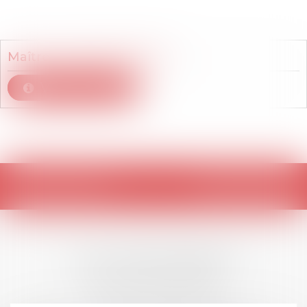
Membre du cabinet
Maître
Camla
BOULKOUT
Voir le détail
Retour
LES DERNIÈRES
ACTUALITÉS