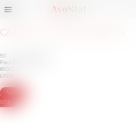
Ouvrir
le
menu
CABINET
:
SOCOS AVOCATS
90 Rue
Tél :
04 69
Paul Bert
67 58 72
69003
LYON
Voir le
site