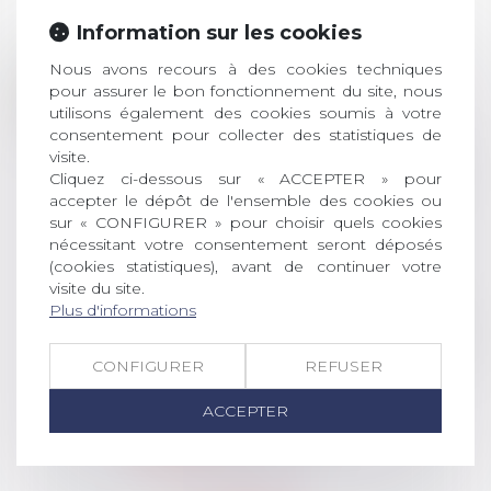
Information sur les cookies
Prix de thèse 2026 :
Nous avons recours à des cookies techniques
28
pour assurer le bon fonctionnement du site, nous
ouverture des
utilisons également des cookies soumis à votre
JUIL.
inscriptions
consentement pour collecter des statistiques de
visite.
AVIS AUX RECENTS DOCTEURS EN
Cliquez ci-dessous sur « ACCEPTER » pour
DROIT Le prix de thèse « AvoSial »
accepter le dépôt de l'ensemble des cookies ou
récompense une thèse ayant
sur « CONFIGURER » pour choisir quels cookies
permis l’attribution du grade
nécessitant votre consentement seront déposés
universitaire de docteur en droit,
(cookies statistiques), avant de continuer votre
dont le sujet porte sur le droit
visite du site.
social (droit du travail, droit de
Plus d'informations
l’emploi, droit des relations sociales
et droit de la sécurité social) tant
CONFIGURER
REFUSER
interne qu’international ou
européen ou, le...
ACCEPTER
Lire la suite