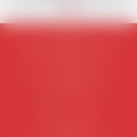
AVOSIAL
Avocats d'entreprise en droit social
45 rue de Tocqueville, 75017 PARIS
Tél :
06 77 80 82 66
Les permanences du secrétariat sont les
suivantes:
Lundi au vendredi de 9h à 12h
NOUS CONTACTER
Coordonnées utiles
Secrétariat