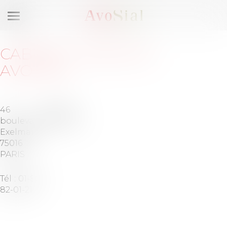
Ouvrir
le
menu
CABINET
:
SEQUOIA
AVOCATS
46
Barreau
boulevard
de PARIS
Exelmans
75016
PARIS
Tél :
01-82-
82-01-21