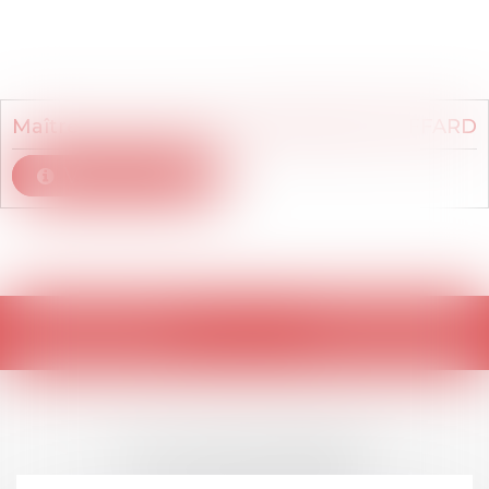
Membre du cabinet
Maître
Jean-Charles
CANNENPASSE RIFFARD
Voir le détail
Retour
LES DERNIÈRES
ACTUALITÉS