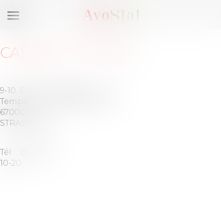
Ouvrir
le
menu
CABINET
:
RACINE
9-10 Place du
Barreau de
Temple Neuf
STRASBOURG
67000
STRASBOURG
Tél :
03-88-21-
10-20