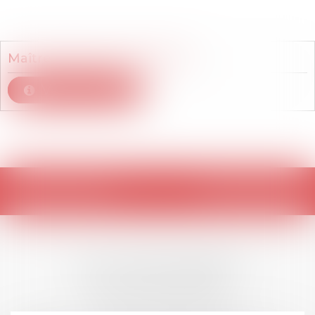
Membre du cabinet
Maître
Sabine
KNUST-MATT
Voir le détail
Retour
LES DERNIÈRES
ACTUALITÉS