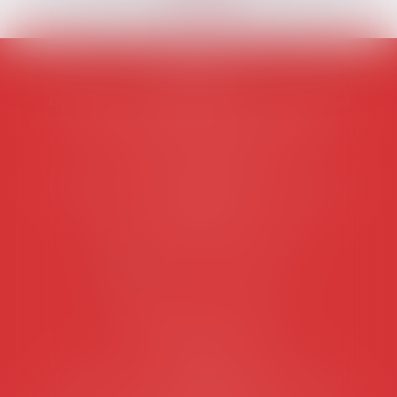
AVOSIAL
Avocats d'entreprise en droit social
45 rue de Tocqueville, 75017 PARIS
Tél :
06 77 80 82 66
Les permanences du secrétariat sont les
suivantes:
Lundi au vendredi de 9h à 12h
NOUS CONTACTER
Coordonnées utiles
Secrétariat
Rémy Pastel –
remy.pastel@avosial.fr
et