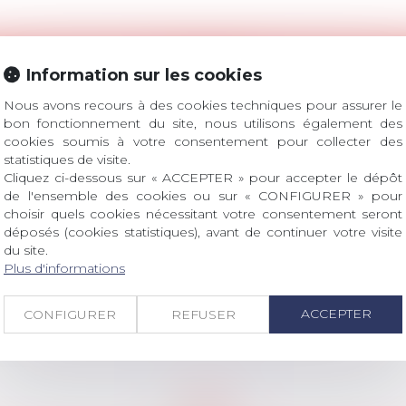
Information sur les cookies
Retour
Nous avons recours à des cookies techniques pour assurer le
bon fonctionnement du site, nous utilisons également des
cookies soumis à votre consentement pour collecter des
statistiques de visite.
LES DERNIÈRES ACTUALITÉS
Cliquez ci-dessous sur « ACCEPTER » pour accepter le dépôt
de l'ensemble des cookies ou sur « CONFIGURER » pour
choisir quels cookies nécessitant votre consentement seront
déposés (cookies statistiques), avant de continuer votre visite
verture des inscriptions
du site.
Plus d'informations
ROIT Le prix de thèse « AvoSial » récompense une t
 dont le sujet porte sur le droit social (droit du travail
ant interne qu’international ou européen ou, le...
ACCEPTER
CONFIGURER
REFUSER