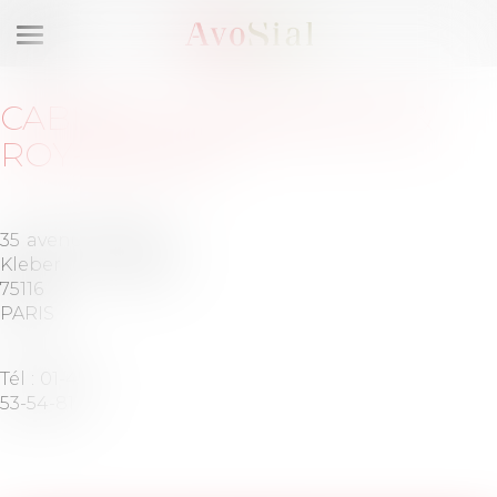
Ouvrir
le
menu
CABINET
:
PIERREPONT &
ROY-MAHIEU
35 avenue
Barreau
Kleber
de PARIS
75116
PARIS
Tél :
01-45-
53-54-81