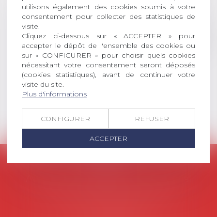
universitaire de docteur en droit,
utilisons également des cookies soumis à votre
dont le sujet porte sur le droit
consentement pour collecter des statistiques de
social (droit du travail, droit de
visite.
Cliquez ci-dessous sur « ACCEPTER » pour
l’emploi, droit des relations sociales
accepter le dépôt de l'ensemble des cookies ou
et droit de la sécurité social) tant
sur « CONFIGURER » pour choisir quels cookies
interne qu’international ou
nécessitant votre consentement seront déposés
européen ou, le...
(cookies statistiques), avant de continuer votre
visite du site.
Lire la suite
Plus d'informations
CONFIGURER
REFUSER
ACCEPTER
AVOSIAL
Avocats d'entreprise en droit social
45 rue de Tocqueville, 75017 PARIS
Tél :
06 77 80 82 66