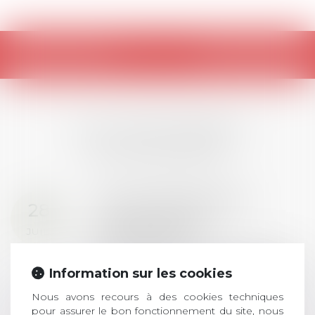
Retour
LES DERNIÈRES
ACTUALITÉS
Prix de thèse 2026 :
28
ouverture des
JUIL.
inscriptions
AVIS AUX RECENTS DOCTEURS EN
Information sur les cookies
DROIT Le prix de thèse « AvoSial »
récompense une thèse ayant
Nous avons recours à des cookies techniques
permis l’attribution du grade
pour assurer le bon fonctionnement du site, nous