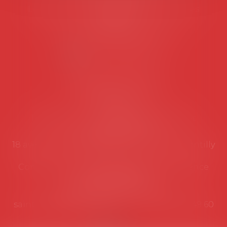
Les permanences du secrétariat sont les
suivantes:
Lundi au vendredi de 9h à 12h
NOUS CONTACTER
Coordonnées utiles
Secrétariat
Rémy Pastel –
remy.pastel@avosial.fr
et
contact@avosial.fr
18 avenue Marie-Amelie - Esc E - 60500 Chantilly
Communication et relations presse - Agence
DROIT DEVANT
Violaine de Saint Vaulry -
saintvaulry@droitdevant.fr
- T :
+33 6 09 48 49 60