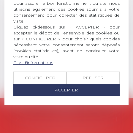
pour assurer le bon fonctionnement du site, nous
permis l’attribution du grade
utilisons également des cookies soumis à votre
universitaire de docteur en droit,
consentement pour collecter des statistiques de
dont le sujet porte sur le droit
visite.
social (droit du travail, droit de
Cliquez ci-dessous sur « ACCEPTER » pour
l’emploi, droit des relations sociales
accepter le dépôt de l'ensemble des cookies ou
et droit de la sécurité social) tant
sur « CONFIGURER » pour choisir quels cookies
nécessitant votre consentement seront déposés
interne qu’international ou
(cookies statistiques), avant de continuer votre
européen ou, le...
visite du site.
Plus d'informations
Lire la suite
CONFIGURER
REFUSER
ACCEPTER
AVOSIAL
Avocats d'entreprise en droit social
45 rue de Tocqueville, 75017 PARIS