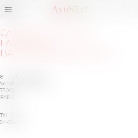
Ouvrir
le
menu
CABINET
:
PECH DE
LACLAUSE -
BATHMANABANE & ASS.
8 place
Barreau
Vendôme
de PARIS
75001
PARIS
Tél :
01-44-
94-98-98