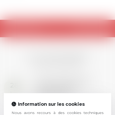
Retour
LES DERNIÈRES
ACTUALITÉS
Prix de thèse 2026 :
28
ouverture des
JUIL.
inscriptions
AVIS AUX RECENTS DOCTEURS EN
Information sur les cookies
DROIT Le prix de thèse « AvoSial »
Nous avons recours à des cookies techniques
récompense une thèse ayant