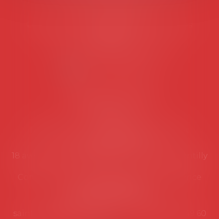
Tél :
06 77 80 82 66
Les permanences du secrétariat sont les
suivantes:
Lundi au vendredi de 9h à 12h
NOUS CONTACTER
Coordonnées utiles
Secrétariat
Rémy Pastel –
remy.pastel@avosial.fr
et
contact@avosial.fr
18 avenue Marie-Amelie - Esc E - 60500 Chantilly
Communication et relations presse - Agence
DROIT DEVANT
Violaine de Saint Vaulry -
saintvaulry@droitdevant.fr
- T :
+33 6 09 48 49 60