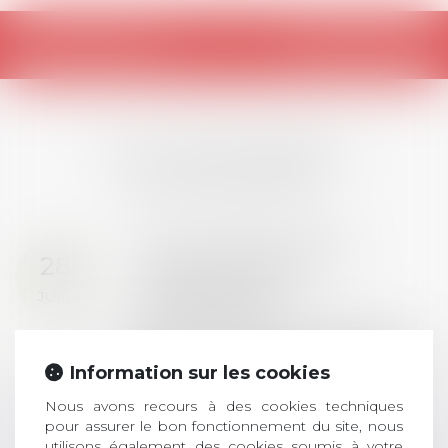
Retour
LES DERNIÈRES
ACTUALITÉS
Prix de thèse 2026 :
28
ouverture des
JUIL.
inscriptions
AVIS AUX RECENTS DOCTEURS EN
DROIT Le prix de thèse « AvoSial »
Information sur les cookies
récompense une thèse ayant
permis l’attribution du grade
Nous avons recours à des cookies techniques
universitaire de docteur en droit,
pour assurer le bon fonctionnement du site, nous
utilisons également des cookies soumis à votre
dont le sujet porte sur le droit