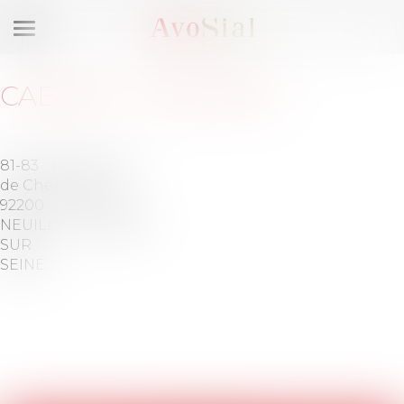
Ouvrir
le
menu
CABINET
:
OZERWAY
81-83 rue
Barreau
de Chézy
de
92200
HAUTS-
NEUILLY
DE-SEINE
SUR
SEINE