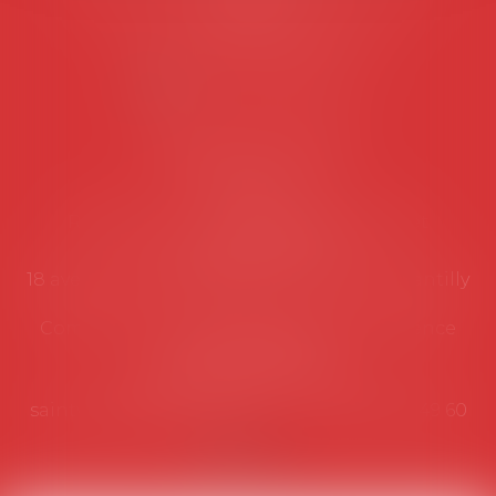
suivantes:
Lundi au vendredi de 9h à 12h
NOUS CONTACTER
Coordonnées utiles
Secrétariat
Rémy Pastel –
remy.pastel@avosial.fr
et
contact@avosial.fr
18 avenue Marie-Amelie - Esc E - 60500 Chantilly
Communication et relations presse - Agence
DROIT DEVANT
Violaine de Saint Vaulry -
saintvaulry@droitdevant.fr
- T :
+33 6 09 48 49 60