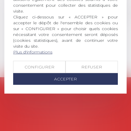
consentement pour collecter des statistiques de
social (droit du travail, droit de
visite.
l’emploi, droit des relations sociales
Cliquez ci-dessous sur « ACCEPTER » pour
et droit de la sécurité social) tant
accepter le dépôt de l'ensemble des cookies ou
interne qu’international ou
sur « CONFIGURER » pour choisir quels cookies
européen ou, le...
nécessitant votre consentement seront déposés
(cookies statistiques), avant de continuer votre
Lire la suite
visite du site.
Plus d'informations
CONFIGURER
REFUSER
ACCEPTER
AVOSIAL
Avocats d'entreprise en droit social
45 rue de Tocqueville, 75017 PARIS
Tél :
06 77 80 82 66
Les permanences du secrétariat sont les