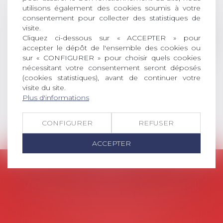
universitaire de docteur en droit,
utilisons également des cookies soumis à votre
dont le sujet porte sur le droit
consentement pour collecter des statistiques de
visite.
social (droit du travail, droit de
Cliquez ci-dessous sur « ACCEPTER » pour
l’emploi, droit des relations sociales
accepter le dépôt de l'ensemble des cookies ou
et droit de la sécurité social) tant
sur « CONFIGURER » pour choisir quels cookies
interne qu’international ou
nécessitant votre consentement seront déposés
européen ou, le...
(cookies statistiques), avant de continuer votre
visite du site.
Lire la suite
Plus d'informations
CONFIGURER
REFUSER
ACCEPTER
AVOSIAL
Avocats d'entreprise en droit social
45 rue de Tocqueville, 75017 PARIS
Tél :
06 77 80 82 66