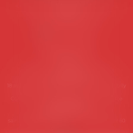
Les permanences du secrétariat sont les
suivantes:
Lundi au vendredi de 9h à 12h
NOUS CONTACTER
Coordonnées utiles
Secrétariat
Rémy Pastel –
remy.pastel@avosial.fr
et
contact@avosial.fr
18 avenue Marie-Amelie - Esc E - 60500 Chantilly
Communication et relations presse - Agence
DROIT DEVANT
Violaine de Saint Vaulry -
saintvaulry@droitdevant.fr
- T :
+33 6 09 48 49 60