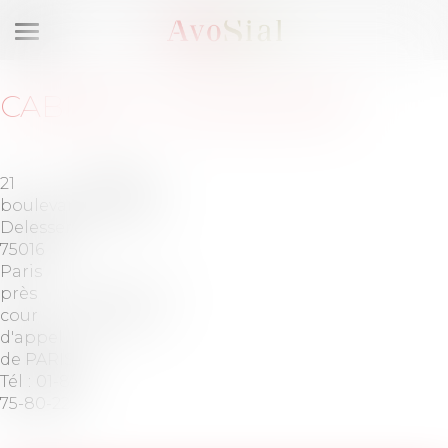
Ouvrir
le
menu
CABINET
:
OZ AVOCATS
21
Barreau
boulevard
de PARIS
Delessert
75016
Paris
près la
Tél :
06-
cour
83-93-26-
d'appel
11
de PARIS
Tél :
01-83-
75-80-22