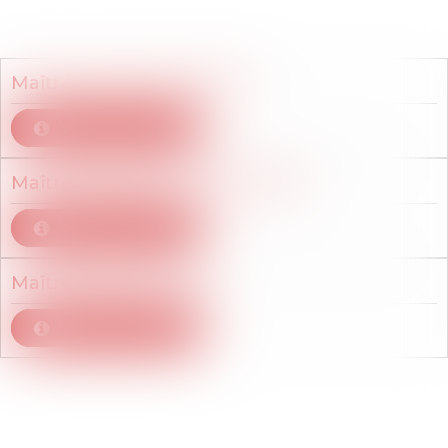
Membres du cabinet
Maître
Virginie
DELESTRE
Voir le détail
Maître
Muriel de
LAMBERTERIE
Voir le détail
Maître
Romain
PIETRI
Voir le détail