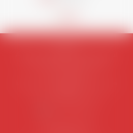
AVOSIAL
Avocats d'entreprise en droit social
45 rue de Tocqueville, 75017 PARIS
Tél :
06 77 80 82 66
Les permanences du secrétariat sont les
suivantes:
Lundi au vendredi de 9h à 12h
NOUS CONTACTER
Coordonnées utiles