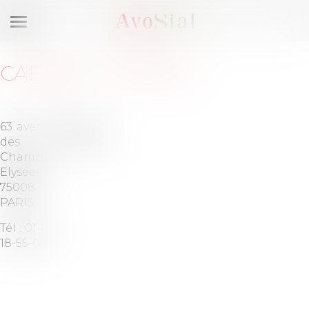
Ouvrir
le
menu
CABINET
:
NOMOS
63 avenue
Barreau
des
de PARIS
Champs-
Elysées
75008
PARIS
Tél :
01-43-
18-55-00