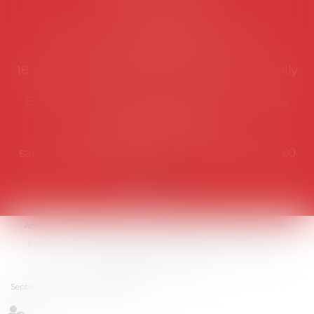
Secrétariat
Rémy Pastel –
remy.pastel@avosial.fr
et
contact@avosial.fr
18 avenue Marie-Amelie - Esc E - 60500 Chantilly
Communication et relations presse - Agence
DROIT DEVANT
Violaine de Saint Vaulry -
saintvaulry@droitdevant.fr
- T :
+33 6 09 48 49 60
Accueil
Qui sommes-nous ?
Activités / Évènements
Adhérer
Membres
Médias
Contact
Plan du site
Mentions légales
Espace membre
Articles
Septeo Digital & Services © 2019